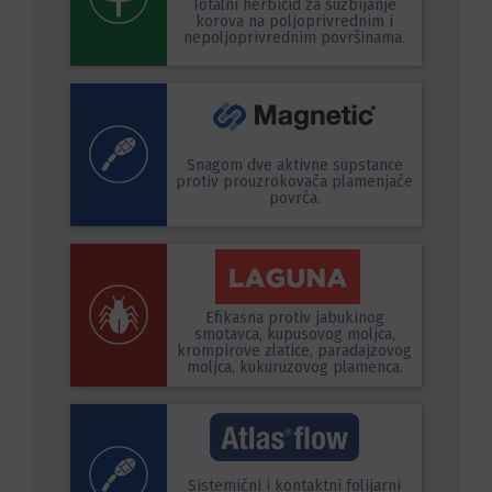
Totalni herbicid za suzbijanje
korova na poljoprivrednim i
nepoljoprivrednim površinama.
Snagom dve aktivne supstance
protiv prouzrokovača plamenjače
povrća.
Efikasna protiv jabukinog
smotavca, kupusovog moljca,
krompirove zlatice, paradajzovog
moljca, kukuruzovog plamenca.
Sistemični i kontaktni folijarni