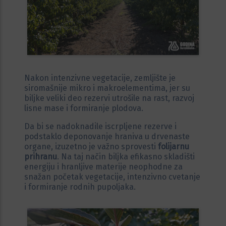
Nakon intenzivne vegetacije, zemljište je
siromašnije mikro i makroelementima, jer su
biljke veliki deo rezervi utrošile na rast, razvoj
lisne mase i formiranje plodova.
Da bi se nadoknadile iscrpljene rezerve i
podstaklo deponovanje hraniva u drvenaste
organe, izuzetno je važno sprovesti
folijarnu
prihranu
. Na taj način biljka efikasno skladišti
energiju i hranljive materije neophodne za
snažan početak vegetacije, intenzivno cvetanje
i formiranje rodnih pupoljaka.