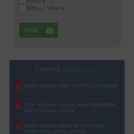
Email-a
SMS-a / Viber-a
Pošalji
Current
Application
Zaštita breskve i šljive od TRULEŽI PLODOVA
FLUX - efikasno rešenje protiv SKLADIŠNIH
BOLESTI jabuke i kruške
Zaštita zasada JABUKE od FITOFAGNIG
GRINJA i novi domaći akaricid