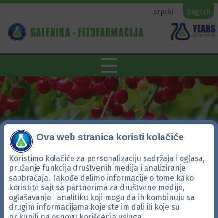
srpski
English
Ova web stranica koristi kolačiće
Koristimo kolačiće za personalizaciju sadržaja i oglasa,
pružanje funkcija društvenih medija i analiziranje
saobraćaja. Takođe delimo informacije o tome kako
Voćarstvo
koristite sajt sa partnerima za društvene medije,
oglašavanje i analitiku koji mogu da ih kombinuju sa
drugim informacijama koje ste im dali ili koje su
Tretiranje KOŠTIČAVIH
prikupili na osnovu korišćenja usluga.