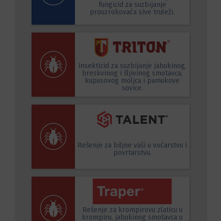
fungicid za suzbijanje
prouzrokovača sive truleži.
Insekticid za suzbijanje jabukinog,
breskvinog i šljivinog smotavca,
kupusovog moljca i pamukove
sovice.
Rešenje za biljne vaši u voćarstvu i
povrtarstvu.
Rešenje za krompirovu zlaticu u
krompiru, jabukinog smotavca u