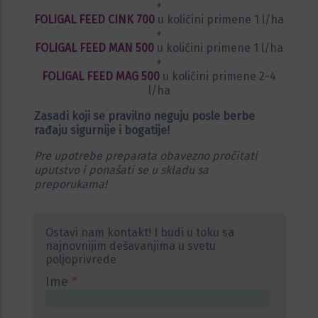
+
FOLIGAL FEED CINK 700
u količini primene 1 l/ha
+
FOLIGAL FEED MAN 500
u količini primene 1 l/ha
+
FOLIGAL FEED MAG 500
u količini primene 2-4
l/ha
Zasadi koji se pravilno neguju posle berbe
rađaju sigurnije i bogatije!
Pre upotrebe preparata obavezno pročitati
uputstvo i ponašati se u skladu sa
preporukama!
Ostavi nam kontakt! I budi u toku sa
najnovnijim dešavanjima u svetu
poljoprivrede
Ime
*