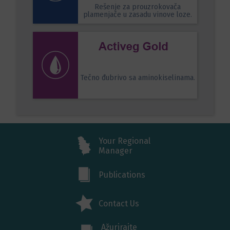
Rešenje za prouzrokovača
plamenjače u zasadu vinove loze.
Tečno đubrivo sa aminokiselinama.
Your Regional
Manager
Publications
Contact Us
Ažurirajte