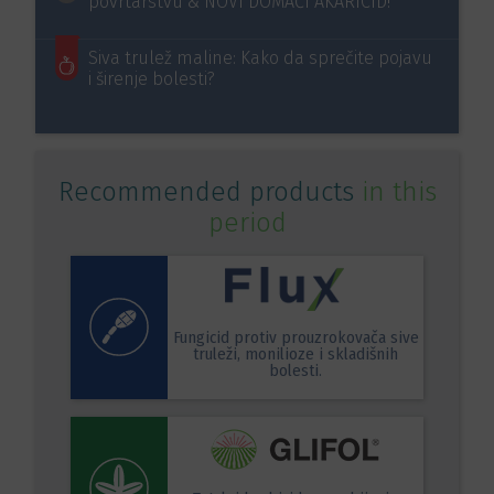
povrtarstvu & NOVI DOMAĆI AKARICID!
Siva trulež maline: Kako da sprečite pojavu
i širenje bolesti?
Recommended products
in this
period
Fungicid protiv prouzrokovača sive
truleži, monilioze i skladišnih
bolesti.