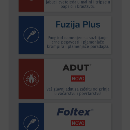
jabuci, cvetojeda u malini i tripse u
paprici i krastavcu.
Fungicid namenjen sa suzbijanje
crne pegavosti i plamenjače
krompira i plamenjače paradajza.
NOVO
Vaš glavni adut za zaštitu od grinja
u voćarstvu i povrtarstvu!
NOVO