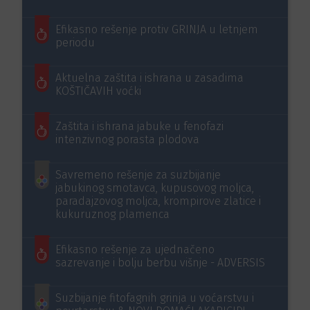
Efikasno rešenje protiv GRINJA u letnjem
periodu
Aktuelna zaštita i ishrana u zasadima
KOŠTIČAVIH voćki
Zaštita i ishrana jabuke u fenofazi
intenzivnog porasta plodova
Savremeno rešenje za suzbijanje
jabukinog smotavca, kupusovog moljca,
paradajzovog moljca, krompirove zlatice i
kukuruznog plamenca
Efikasno rešenje za ujednačeno
sazrevanje i bolju berbu višnje - ADVERSIS
Suzbijanje fitofagnih grinja u voćarstvu i