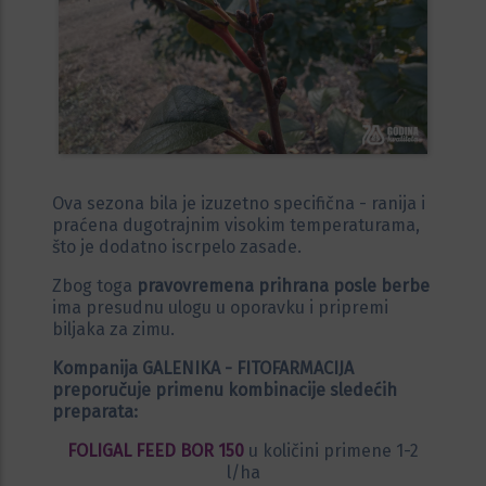
Ova sezona bila je izuzetno specifična - ranija i
praćena dugotrajnim visokim temperaturama,
što je dodatno iscrpelo zasade.
Zbog toga
pravovremena prihrana posle berbe
ima presudnu ulogu u oporavku i pripremi
biljaka za zimu.
Kompanija GALENIKA - FITOFARMACIJA
preporučuje primenu kombinacije sledećih
preparata:
FOLIGAL FEED BOR 150
u količini primene 1-2
l/ha