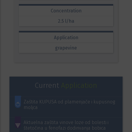
Concentration
2.5 l/ha
Application
grapevine
Current
Application
Zaštita KUPUSA od plamenjače i kupusnog
moljca
Aktuelna zaštita vinove loze od bolesti i
štetočina u fenofazi dodirivanja bobica