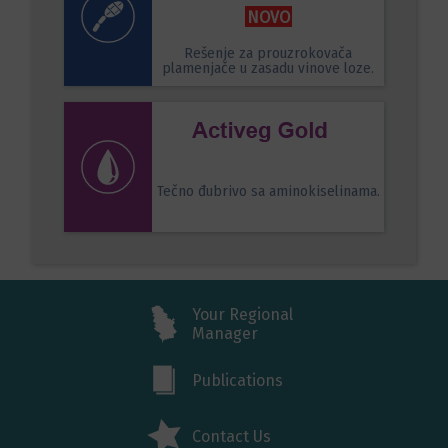
NOVO
Rešenje za prouzrokovača
plamenjače u zasadu vinove loze.
Tečno đubrivo sa aminokiselinama.
Your Regional
Manager
Publications
Contact Us