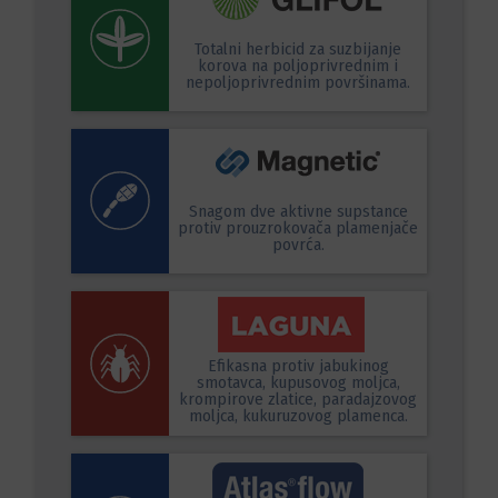
Totalni herbicid za suzbijanje
korova na poljoprivrednim i
nepoljoprivrednim površinama.
Snagom dve aktivne supstance
protiv prouzrokovača plamenjače
povrća.
Efikasna protiv jabukinog
smotavca, kupusovog moljca,
krompirove zlatice, paradajzovog
moljca, kukuruzovog plamenca.