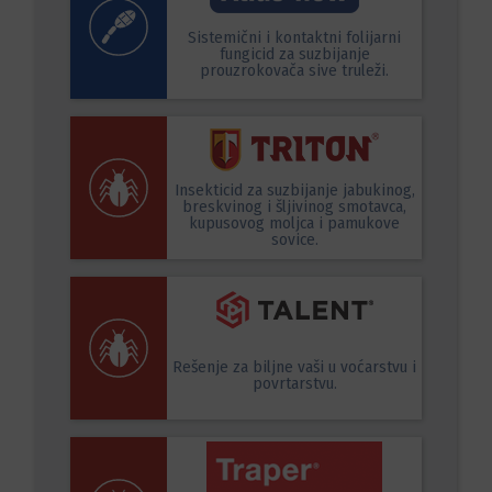
Sistemični i kontaktni folijarni
fungicid za suzbijanje
prouzrokovača sive truleži.
Insekticid za suzbijanje jabukinog,
breskvinog i šljivinog smotavca,
kupusovog moljca i pamukove
sovice.
Rešenje za biljne vaši u voćarstvu i
povrtarstvu.