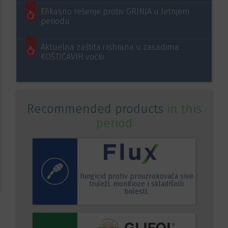
Efikasno rešenje protiv GRINJA u letnjem
periodu
Aktuelna zaštita i ishrana u zasadima
KOŠTIČAVIH voćki
Recommended products
in this
period
Fungicid protiv prouzrokovača sive
truleži, monilioze i skladišnih
bolesti.