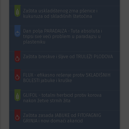
Zaštita uskladištenog zrna pšenice i
kukuruza od skladišnih štetočina
Dan polja PARADAJZA - Tuta absoluta i
tripsi sve veći problem u paradajzu u
plasteniku
Zaštita breskve i šljive od TRULEŽI PLODOVA
FLUX - efikasno rešenje protiv SKLADIŠNIH
BOLESTI jabuke i kruške
GLIFOL - totalni herbicid protiv korova
nakon žetve strnih žita
Zaštita zasada JABUKE od FITOFAGNIG
GRINJA i novi domaći akaricid