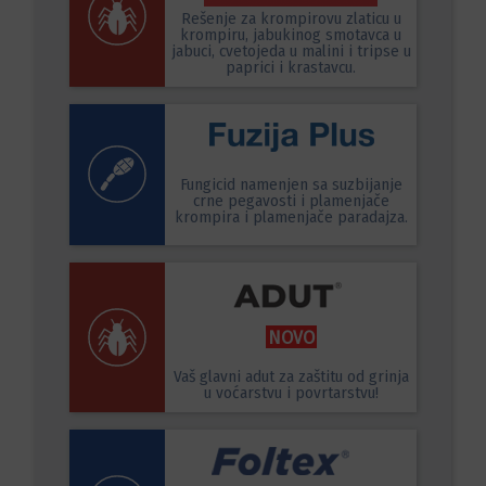
Rešenje za krompirovu zlaticu u
krompiru, jabukinog smotavca u
jabuci, cvetojeda u malini i tripse u
paprici i krastavcu.
Fungicid namenjen sa suzbijanje
crne pegavosti i plamenjače
krompira i plamenjače paradajza.
NOVO
Vaš glavni adut za zaštitu od grinja
u voćarstvu i povrtarstvu!