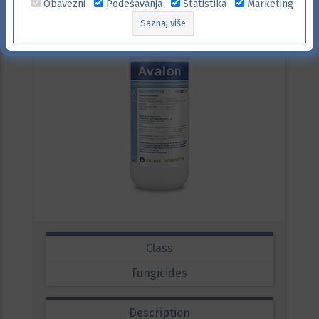
Obavezni
Podešavanja
Statistika
Marketing
Saznaj više
Class
Fungicides
Description