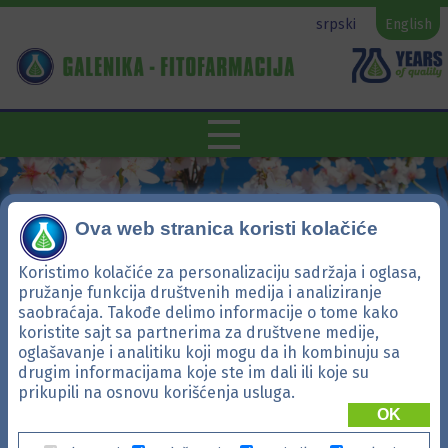
srpski
English
Ova web stranica koristi kolačiće
Koristimo kolačiće za personalizaciju sadržaja i oglasa,
pružanje funkcija društvenih medija i analiziranje
saobraćaja. Takođe delimo informacije o tome kako
koristite sajt sa partnerima za društvene medije,
oglašavanje i analitiku koji mogu da ih kombinuju sa
drugim informacijama koje ste im dali ili koje su
Gal-basus
prikupili na osnovu korišćenja usluga.
OK