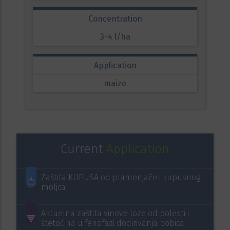
Concentration
3-4 l/ha
Application
maize
Current
Application
Zaštita KUPUSA od plamenjače i kupusnog
moljca
Aktuelna zaštita vinove loze od bolesti i
štetočina u fenofazi dodirivanja bobica