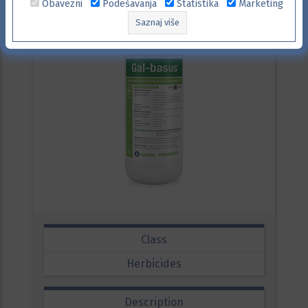
Obavezni
Podešavanja
Statistika
Marketing
Saznaj više
Class
Herbicides
Description