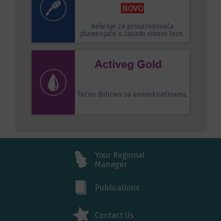
NOVO
Rešenje za prouzrokovača
plamenjače u zasadu vinove loze.
Tečno đubrivo sa aminokiselinama.
Your Regional
Manager
Publications
Contact Us