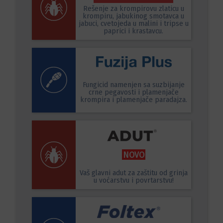
Rešenje za krompirovu zlaticu u
krompiru, jabukinog smotavca u
jabuci, cvetojeda u malini i tripse u
paprici i krastavcu.
Fungicid namenjen sa suzbijanje
crne pegavosti i plamenjače
krompira i plamenjače paradajza.
NOVO
Vaš glavni adut za zaštitu od grinja
u voćarstvu i povrtarstvu!