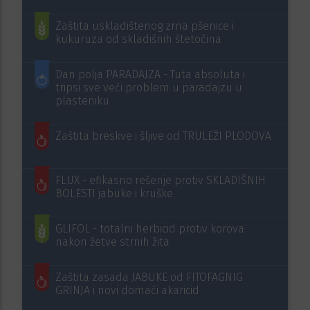
Zaštita uskladištenog zrna pšenice i
kukuruza od skladišnih štetočina
Dan polja PARADAJZA - Tuta absoluta i
tripsi sve veći problem u paradajzu u
plasteniku
Zaštita breskve i šljive od TRULEŽI PLODOVA
FLUX - efikasno rešenje protiv SKLADIŠNIH
BOLESTI jabuke i kruške
GLIFOL - totalni herbicid protiv korova
nakon žetve strnih žita
Zaštita zasada JABUKE od FITOFAGNIG
GRINJA i novi domaći akaricid