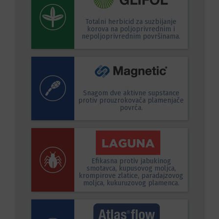
Totalni herbicid za suzbijanje
korova na poljoprivrednim i
nepoljoprivrednim površinama.
Snagom dve aktivne supstance
protiv prouzrokovača plamenjače
povrća.
Efikasna protiv jabukinog
smotavca, kupusovog moljca,
krompirove zlatice, paradajzovog
moljca, kukuruzovog plamenca.