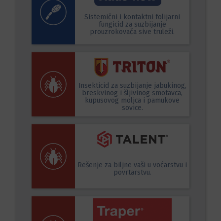
Sistemični i kontaktni folijarni
fungicid za suzbijanje
prouzrokovača sive truleži.
Insekticid za suzbijanje jabukinog,
breskvinog i šljivinog smotavca,
kupusovog moljca i pamukove
sovice.
Rešenje za biljne vaši u voćarstvu i
povrtarstvu.