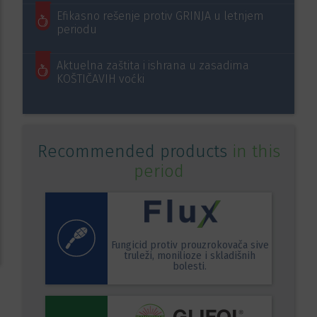
Efikasno rešenje protiv GRINJA u letnjem
periodu
Aktuelna zaštita i ishrana u zasadima
KOŠTIČAVIH voćki
Recommended products
in this
period
Fungicid protiv prouzrokovača sive
truleži, monilioze i skladišnih
bolesti.