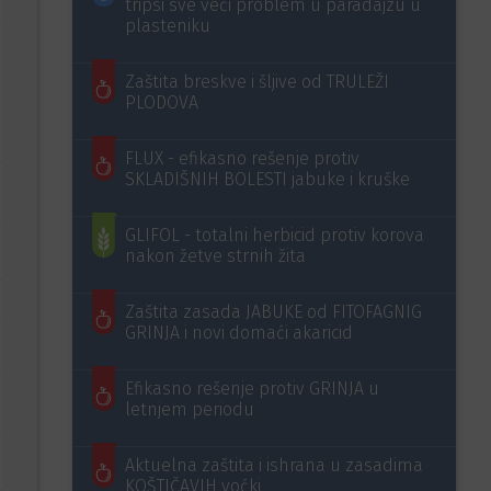
tripsi sve veći problem u paradajzu u
plasteniku
Zaštita breskve i šljive od TRULEŽI
PLODOVA
FLUX - efikasno rešenje protiv
SKLADIŠNIH BOLESTI jabuke i kruške
GLIFOL - totalni herbicid protiv korova
nakon žetve strnih žita
Zaštita zasada JABUKE od FITOFAGNIG
GRINJA i novi domaći akaricid
Efikasno rešenje protiv GRINJA u
letnjem periodu
Aktuelna zaštita i ishrana u zasadima
KOŠTIČAVIH voćki