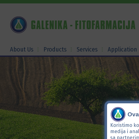
About Us
Products
Services
Application
Ova 
Koristimo ko
medija i ana
sa partnerim