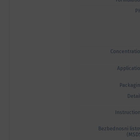
P
Concentrati
Applicati
Packagi
Detai
Instructio
Bezbednosni listo
(MSD