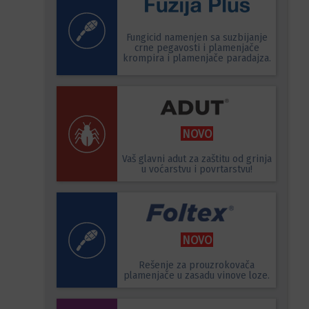
Fungicid namenjen sa suzbijanje
crne pegavosti i plamenjače
krompira i plamenjače paradajza.
NOVO
Vaš glavni adut za zaštitu od grinja
u voćarstvu i povrtarstvu!
NOVO
Rešenje za prouzrokovača
plamenjače u zasadu vinove loze.