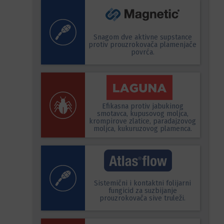
Snagom dve aktivne supstance
protiv prouzrokovača plamenjače
povrća.
Efikasna protiv jabukinog
smotavca, kupusovog moljca,
krompirove zlatice, paradajzovog
moljca, kukuruzovog plamenca.
Sistemični i kontaktni folijarni
fungicid za suzbijanje
prouzrokovača sive truleži.