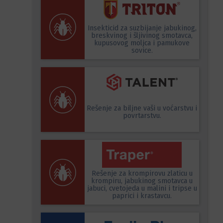
Insekticid za suzbijanje jabukinog,
breskvinog i šljivinog smotavca,
kupusovog moljca i pamukove
sovice.
Rešenje za biljne vaši u voćarstvu i
povrtarstvu.
Rešenje za krompirovu zlaticu u
krompiru, jabukinog smotavca u
jabuci, cvetojeda u malini i tripse u
paprici i krastavcu.