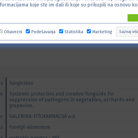
formacijama koje ste im dali ili koje su prikupili na osnovu ko
Obavezni
Podešavanja
Statistika
Marketing
Saznaj viš
ss
Fungicides
on
Systemic protective and curative fungicide for
suppression of pathogens in vegetables, orchards and
grapevine.
er
GALENIKA-FITOFARMACIJA a.d.
ts
fosetyl-aluminium
on
wettable powder - WP