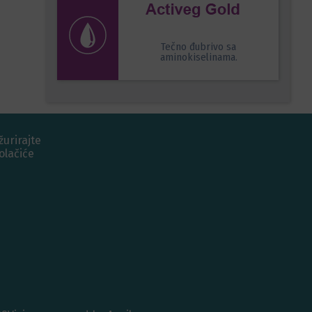
Tečno đubrivo sa
aminokiselinama.
žurirajte
olačiće