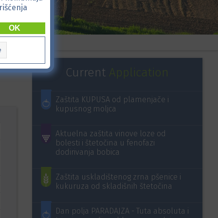
rišćenja
OK
e
Current
Application
Zaštita KUPUSA od plamenjače i
kupusnog moljca
Aktuelna zaštita vinove loze od
bolesti i štetočina u fenofazi
dodirivanja bobica
Zaštita uskladištenog zrna pšenice i
kukuruza od skladišnih štetočina
Dan polja PARADAJZA - Tuta absoluta i