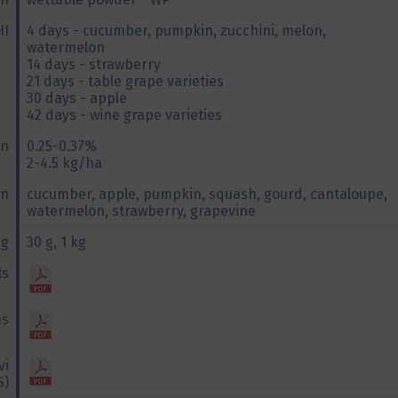
HI
4 days - cucumber, pumpkin, zucchini, melon,
watermelon
14 days - strawberry
21 days - table grape varieties
30 days - apple
42 days - wine grape varieties
on
0.25-0.37%
2-4.5 kg/ha
on
cucumber, apple, pumpkin, squash, gourd, cantaloupe,
watermelon, strawberry, grapevine
ng
30 g, 1 kg
ls
ns
vi
S)