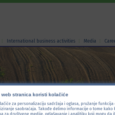
International business activities
Media
Care
web stranica koristi kolačiće
lačiće za personalizaciju sadržaja i oglasa, pružanje funkcija
liziranje saobraćaja. Takođe delimo informacije o tome kako k
a za društvene medije, oglašavanje i analitiku koji mogu da 