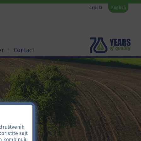
srpski
English
er
Contact
 društvenih
oristite sajt
ih kombinuju