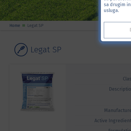
sa drugim in
usluga.
Home
Legat SP
Legat SP
Cla
Descripti
Manufactur
Active Ingredien
Formulati