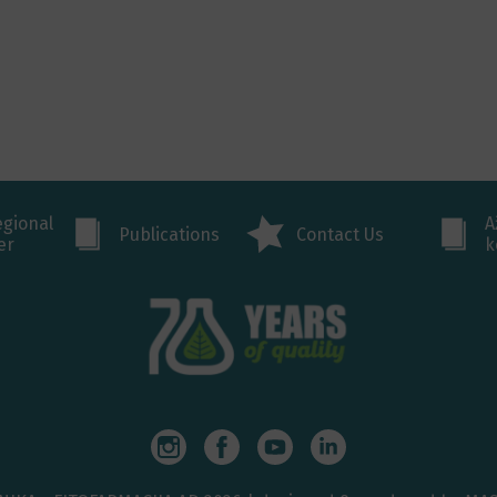
egional
A
Publications
Contact Us
er
k