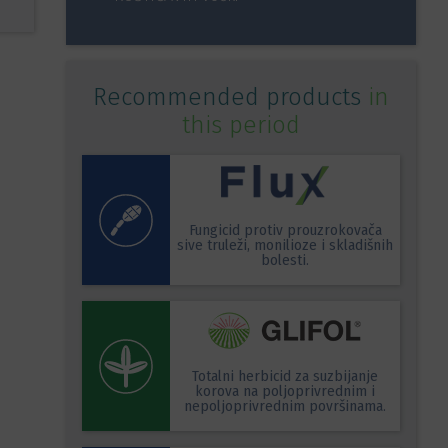
Recommended products
in
this period
Fungicid protiv prouzrokovača
sive truleži, monilioze i skladišnih
bolesti.
Totalni herbicid za suzbijanje
korova na poljoprivrednim i
nepoljoprivrednim površinama.