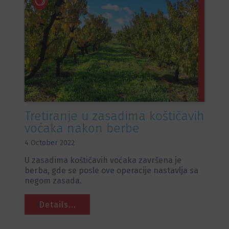
Tretiranje u zasadima koštičavih
voćaka nakon berbe
4 October 2022
U zasadima koštičavih voćaka završena je
berba, gde se posle ove operacije nastavlja sa
negom zasada.
Details...