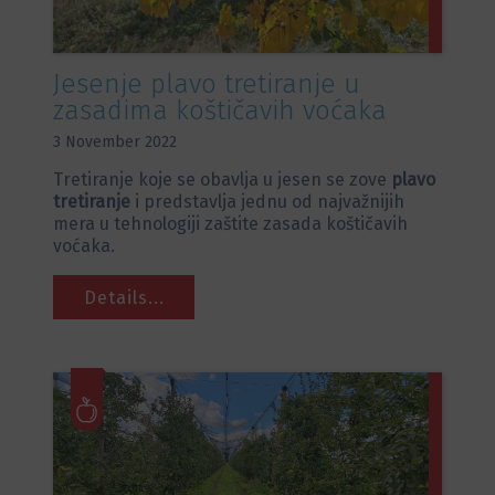
Jesenje plavo tretiranje u
zasadima koštičavih voćaka
3 November 2022
Tretiranje koje se obavlja u jesen se zove
plavo
tretiranje
i predstavlja jednu od najvažnijih
mera u tehnologiji zaštite zasada koštičavih
voćaka.
Details...