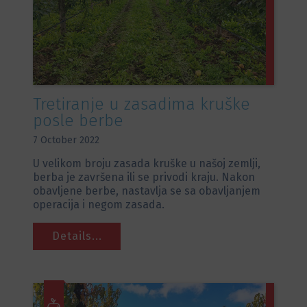
Tretiranje u zasadima kruške
posle berbe
7 October 2022
U velikom broju zasada kruške u našoj zemlji,
berba je završena ili se privodi kraju. Nakon
obavljene berbe, nastavlja se sa obavljanjem
operacija i negom zasada.
Details...