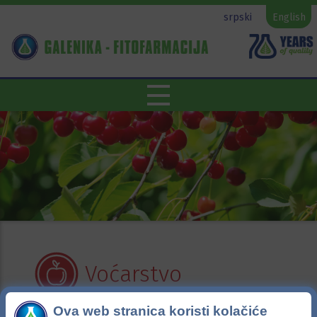
srpski
English
Voćarstvo
Ova web stranica koristi kolačiće