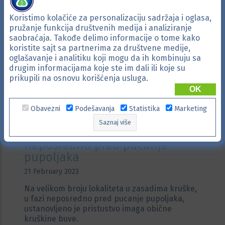
Koristimo kolačiće za personalizaciju sadržaja i oglasa,
pružanje funkcija društvenih medija i analiziranje
saobraćaja. Takođe delimo informacije o tome kako
koristite sajt sa partnerima za društvene medije,
oglašavanje i analitiku koji mogu da ih kombinuju sa
drugim informacijama koje ste im dali ili koje su
prikupili na osnovu korišćenja usluga.
OK
Obavezni
Podešavanja
Statistika
Marketing
Saznaj više
Zaštita zasada kruške
neposredno pred pucanje
pupoljaka
21 February 2023
Na velikom broju lokaliteta u zasadima kruške,
u fazi neposredno pred pucanje pupoljaka,
ustanovljeno je pristustvo imaga obične
kruškine buve.