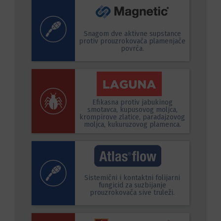
Snagom dve aktivne supstance
protiv prouzrokovača plamenjače
povrća.
Efikasna protiv jabukinog
smotavca, kupusovog moljca,
krompirove zlatice, paradajzovog
moljca, kukuruzovog plamenca.
Sistemični i kontaktni folijarni
fungicid za suzbijanje
prouzrokovača sive truleži.