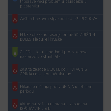
tripsi sve veći problem u paradajzu u
plasteniku
Zaštita breskve i šljive od TRULEŽI PLODOVA
FLUX - efikasno rešenje protiv SKLADIŠNIH
BOLESTI jabuke i kruške
GLIFOL - totalni herbicid protiv korova
nakon žetve strnih žita
Zaštita zasada JABUKE od FITOFAGNIG
GRINJA i novi domaći akaricid
Efikasno rešenje protiv GRINJA u letnjem
periodu
Aktuelna zaštita i ishrana u zasadima
KOŠTIČAVIH voćki