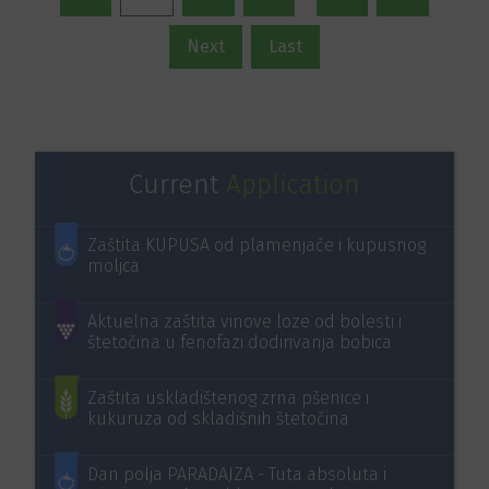
Next
Last
Current
Application
Zaštita KUPUSA od plamenjače i kupusnog
moljca
Aktuelna zaštita vinove loze od bolesti i
štetočina u fenofazi dodirivanja bobica
Zaštita uskladištenog zrna pšenice i
kukuruza od skladišnih štetočina
Dan polja PARADAJZA - Tuta absoluta i