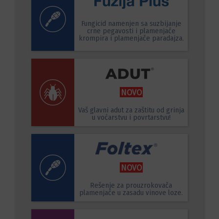
Fungicid namenjen sa suzbijanje
crne pegavosti i plamenjače
krompira i plamenjače paradajza.
NOVO
Vaš glavni adut za zaštitu od grinja
u voćarstvu i povrtarstvu!
NOVO
Rešenje za prouzrokovača
plamenjače u zasadu vinove loze.