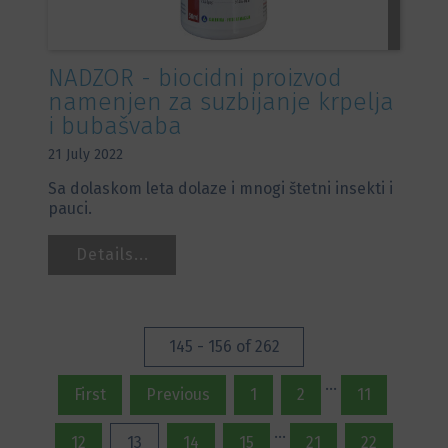
NADZOR - biocidni proizvod
namenjen za suzbijanje krpelja
i bubašvaba
21 July 2022
Sa dolaskom leta dolaze i mnogi štetni insekti i
pauci.
Details...
145 - 156 of 262
...
First
Previous
1
2
11
...
12
13
14
15
21
22