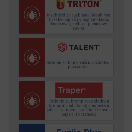
Insekticid za suzbijanje jabukinog,
breskvinog i šljivinog smotavca,
kupusovog moljca i pamukove
sovice.
Rešenje za biljne vaši u voćarstvu i
povrtarstvu.
Rešenje za krompirovu zlaticu u
krompiru, jabukinog smotavca u
jabuci, cvetojeda u malini i tripse u
paprici i krastavcu.