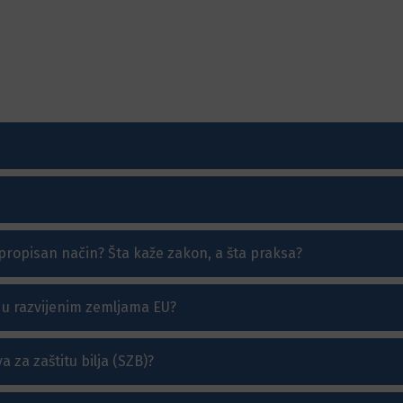
 propisan način? Šta kaže zakon, a šta praksa?
 u razvijenim zemljama EU?
 za zaštitu bilja (SZB)?