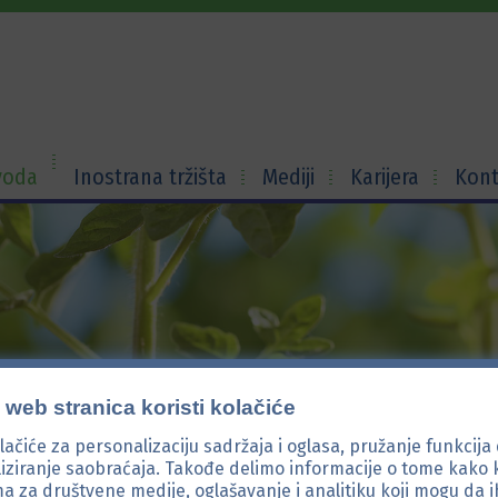
voda
Inostrana tržišta
Mediji
Karijera
Kont
web stranica koristi kolačiće
lačiće za personalizaciju sadržaja i oglasa, pružanje funkcija
liziranje saobraćaja. Takođe delimo informacije o tome kako k
a za društvene medije, oglašavanje i analitiku koji mogu da 