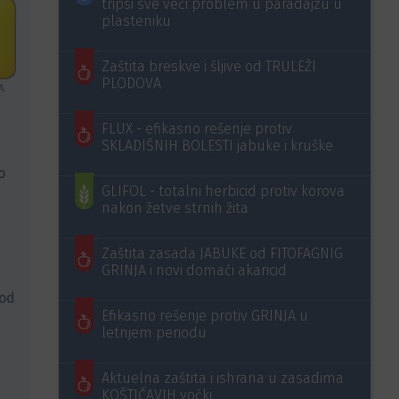
tripsi sve veći problem u paradajzu u
plasteniku
Zaštita breskve i šljive od TRULEŽI
PLODOVA
FLUX - efikasno rešenje protiv
SKLADIŠNIH BOLESTI jabuke i kruške
o
GLIFOL - totalni herbicid protiv korova
nakon žetve strnih žita
Zaštita zasada JABUKE od FITOFAGNIG
GRINJA i novi domaći akaricid
 od
Efikasno rešenje protiv GRINJA u
letnjem periodu
Aktuelna zaštita i ishrana u zasadima
KOŠTIČAVIH voćki