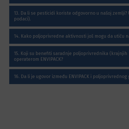
13. Da li se pesticidi koriste odgovorno u našoj zemlji?
podaci).
14. Kako poljoprivredne aktivnosti još mogu da utiču 
15. Koji su benefiti saradnje poljoprivrednika (krajnjih
operaterom ENVIPACK?
16. Da li je ugovor između ENVIPACK i poljoprivredno