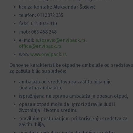
lice za kontakt: Aleksandar Šošević
telefon: 011 3072 335
faks: 011 3072 310
mob: 063 458 248
e-mail:
a.sosevic@envipack.rs
,
office@envipack.rs
web:
www.envipack.rs
Osnovne karakteristike otpadne ambalaže od sredstava
za zaštitu bilja su sledeće:
ambalaža od sredstava za zaštitu bilja nije
povratna ambalaža,
ispražnjena neisprana ambalaža je opasan otpad,
opasan otpad može da ugrozi zdravlje ljudi i
životninja i životnu sredinu,
pravilnim postupanjem pri korišćenju sredstva za
zaštitu bilja,
pojedina ambalaža može da dobije karakter