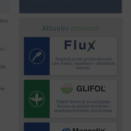
ilno
Aktuelni
proizvodi
a i
Fungicid protiv prouzrokovača
sive truleži, monilioze i skladišnih
nje,
bolesti.
nim
d
Totalni herbicid za suzbijanje
korova na poljoprivrednim i
nepoljoprivrednim površinama.