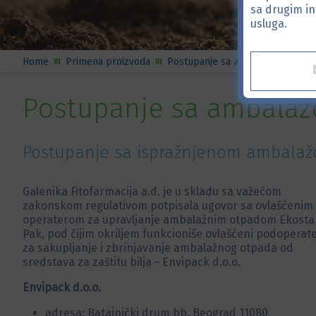
sa drugim in
usluga.
Home
Primena proizvoda
Postupanje sa ambalažom
Postupanje sa ambala
Postupanje sa ispražnjenom ambalažom
Galenika Fitofarmacija a.d. je u skladu sa važećom
zakonskom regulativom potpisala ugovor sa ovlašćenim
operaterom za upravljanje ambalažnim otpadom Ekosta
Pak, pod čijim okriljem funkcioniše ovlašćeni podoperat
za sakupljanje i zbrinjavanje ambalažnog otpada od
sredstava za zaštitu bilja - Envipack d.o.o.
Envipack d.o.o.
adresa: Batajnički drum bb, Beograd 11080