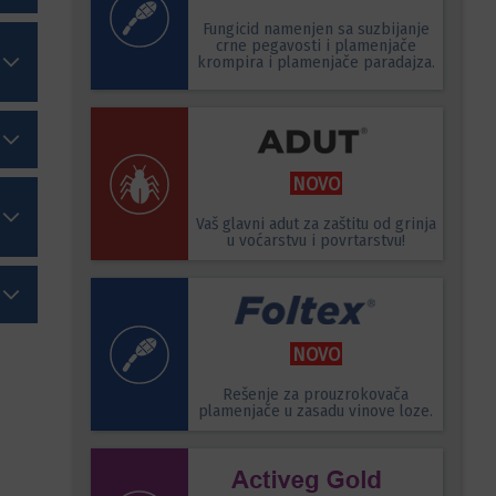
Fungicid namenjen sa suzbijanje
crne pegavosti i plamenjače
krompira i plamenjače paradajza.
NOVO
Vaš glavni adut za zaštitu od grinja
u voćarstvu i povrtarstvu!
NOVO
Rešenje za prouzrokovača
plamenjače u zasadu vinove loze.