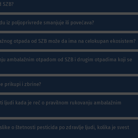
d SZB?
adu iz poljoprivrede smanjuje ili povećava?
ažnog otpada od SZB može da ima na celokupan ekosistem?
vanju ambalažnim otpadom od SZB i drugim otpadima koji se
 prikupi i zbrine?
ti ljudi kada je reč o pravilnom rukovanju ambalažnim
ke o štetnosti pesticida po zdravlje ljudi, kolika je svest