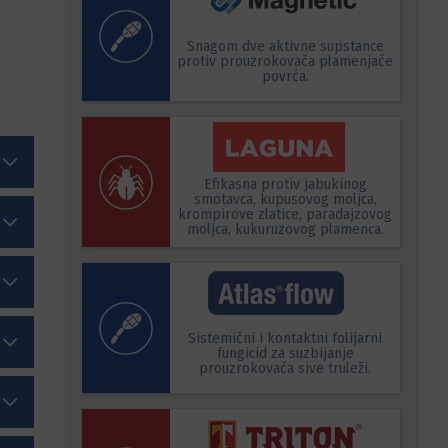
Snagom dve aktivne supstance
protiv prouzrokovača plamenjače
povrća.
Efikasna protiv jabukinog
smotavca, kupusovog moljca,
krompirove zlatice, paradajzovog
moljca, kukuruzovog plamenca.
Sistemični i kontaktni folijarni
fungicid za suzbijanje
prouzrokovača sive truleži.