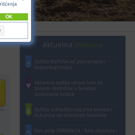
rišćenja
OK
e
Aktuelna
primena
Zaštita KUPUSA od plamenjače i
kupusnog moljca
Aktuelna zaštita vinove loze od
bolesti i štetočina u fenofazi
dodirivanja bobica
Zaštita uskladištenog zrna pšenice i
kukuruza od skladišnih štetočina
Dan polja PARADAJZA - Tuta absoluta i