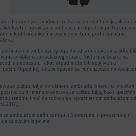
od strane proizvođača sredstava za zaštitu bilja, ali i prav
ilja. Adekvatno upravljanje ambalažnim otpadom podrazumeva
tenje kod korisnika, i preuzimanje, transport i konačno
atera.
i zbrinjavanje ambalažnog otpada od sredstava za zaštitu bilj
avanja problema ambalažnog otpada. Sistem se bazira na
evodi u neopasan. Takav otpad može biti spaljivan u
 način. Otpad koji ostaje opasan se mora izvoziti na spaljiva
dstva za zaštitu bilja ispražnjenu ambalažu isperu na pravilan
uputstva za primenu sredstava za zaštitu bilja, kao i specifič
ivotnu sredinu i načinu rukovanja ispražnjenom ambalažom o
ta 2012.).
nja sa ambalažom definisani su u Sporazumu o preuzimanju
suje sa svojim kupcima.