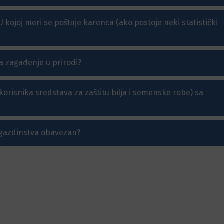
 U kojoj meri se poštuje karenca (ako postoje neki statistički
na zagađenje u prirodi?
 korisnika sredstava za zaštitu bilja i semenske robe) sa
g gazdinstva obavezan?