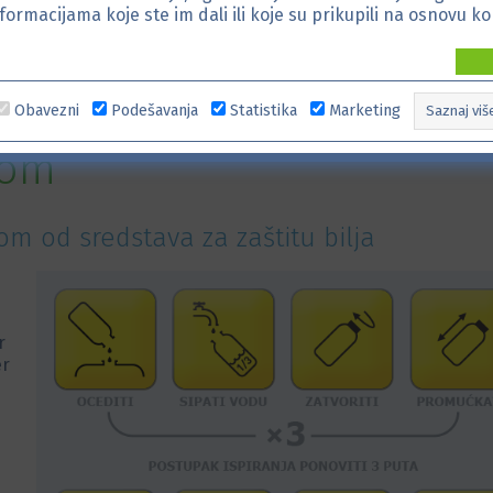
formacijama koje ste im dali ili koje su prikupili na osnovu ko
Obavezni
Podešavanja
Statistika
Marketing
Saznaj viš
žom
 od sredstava za zaštitu bilja
r
er