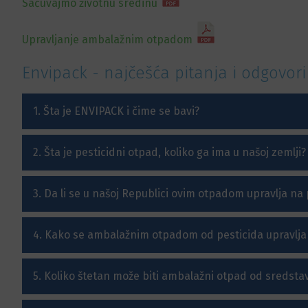
Sačuvajmo životnu sredinu
Upravljanje ambalažnim otpadom
Envipack - najčešća pitanja i odgovori
1. Šta je ENVIPACK i čime se bavi?
2. Šta je pesticidni otpad, koliko ga ima u našoj zemlji?
3. Da li se u našoj Republici ovim otpadom upravlja na
4. Kako se ambalažnim otpadom od pesticida upravlja
5. Koliko štetan može biti ambalažni otpad od sredstava