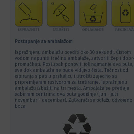
Postupanje sa ambalažom
Ispražnjenu ambalažu ocediti oko 30 sekundi. Čistom
vodom napuniti trećinu ambalaže, zatvoriti čep i dobr
promućkati. Postupak ponoviti još najmanje dva puta,
sve dok ambalaža ne bude vidljivo čista. Tečnost od
ispiranja sipati u prskalicu i utrošiti zajedno sa
pripremljenim rastvorom za tretiranje. Ispražnjenu
ambalažu izbušiti na tri mesta. Ambalaža se predaje
sabirnim centrima dva puta godišnje (jun - jul i
novembar - decembar). Zatvarači se odlažu odvojeno
boca.