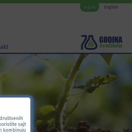
srpski
English
akt
 društvenih
oristite sajt
ih kombinuju