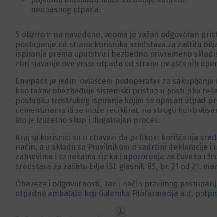
neopasnog otpada.
S obzirom na navedeno, veoma je važan odgovoran pristup 
postupanje od strane korisnika sredstava za zaštitu b
ispiranje prema uputstvu i bezbedno privremeno skladiš
zbrinjavanje ove vrste otpada od strane ovlašćenih oper
Envipack je jedini ovlašćeni podoperater za sakupljanje 
kao takav obezbeđuje sistemski pristup u postupku reš
postupku trostrukog ispiranja kojim se opasan otpad pr
cementarama ili se može reciklirati na strogo kontrolisan
što je izuzetno skup i dugotrajan proces.
Krajnji korisnici su u obavezi da prilikom korišćenja sre
način, a u skladu sa Pravilnikom o sadržini deklaracije i 
zahtevima i oznakama rizika i upozorenja za čoveka i ž
sredstava za zaštitu bilja (Sl. glasnik RS, br. 21 od 21. mar
Obaveze i odgovornosti, kao i način pravilnog postupa
otpadne ambalaže koji Galenika Fitofarmacija a.d. potpi