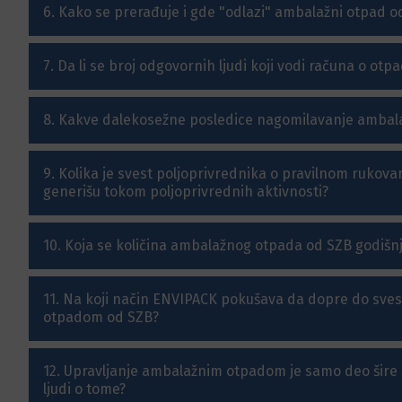
6. Kako se prerađuje i gde "odlazi" ambalažni otpad o
7. Da li se broj odgovornih ljudi koji vodi računa o otp
8. Kakve dalekosežne posledice nagomilavanje ambal
9. Kolika je svest poljoprivrednika o pravilnom ruko
generišu tokom poljoprivrednih aktivnosti?
10. Koja se količina ambalažnog otpada od SZB godišnje
11. Na koji način ENVIPACK pokušava da dopre do sves
otpadom od SZB?
12. Upravljanje ambalažnim otpadom je samo deo šire sli
ljudi o tome?