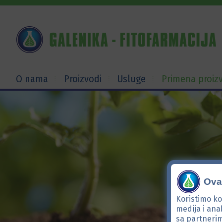
O nama
Proizvodi
Usluge
Primena proiz
Ova 
Koristimo ko
medija i ana
sa partnerim