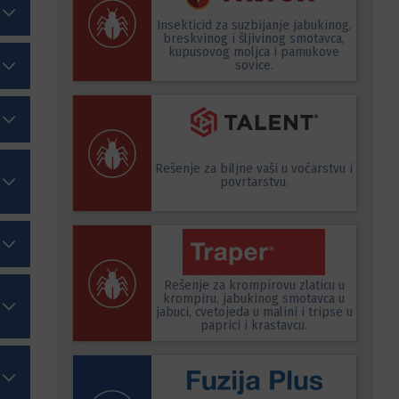
Insekticid za suzbijanje jabukinog,
breskvinog i šljivinog smotavca,
kupusovog moljca i pamukove
sovice.
Rešenje za biljne vaši u voćarstvu i
povrtarstvu.
Rešenje za krompirovu zlaticu u
krompiru, jabukinog smotavca u
jabuci, cvetojeda u malini i tripse u
paprici i krastavcu.