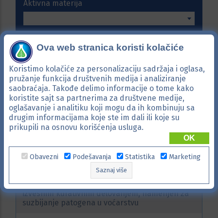
Aktivna materija
Primena
Ova web stranica koristi kolačiće
Koristimo kolačiće za personalizaciju sadržaja i oglasa,
pružanje funkcija društvenih medija i analiziranje
Poništi
saobraćaja. Takođe delimo informacije o tome kako
koristite sajt sa partnerima za društvene medije,
oglašavanje i analitiku koji mogu da ih kombinuju sa
drugim informacijama koje ste im dali ili koje su
prikupili na osnovu korišćenja usluga.
OK
Obavezni
Podešavanja
Statistika
Marketing
Aktivna materija:
Dodin
Saznaj više
Lokalsistemični fungicid sa protektivnim i
izvesnim kurativnim delovanjem, namenjen za
suzbijanje patogena u voćarstvu