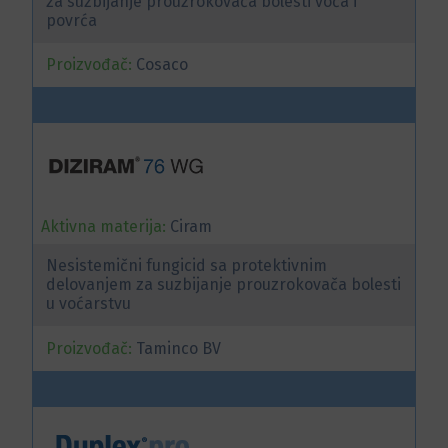
za suzbijanje prouzrokovača bolesti voća i
povrća
Proizvođač:
Cosaco
Aktivna materija:
Ciram
Nesistemični fungicid sa protektivnim
delovanjem za suzbijanje prouzrokovača bolesti
u voćarstvu
Proizvođač:
Taminco BV