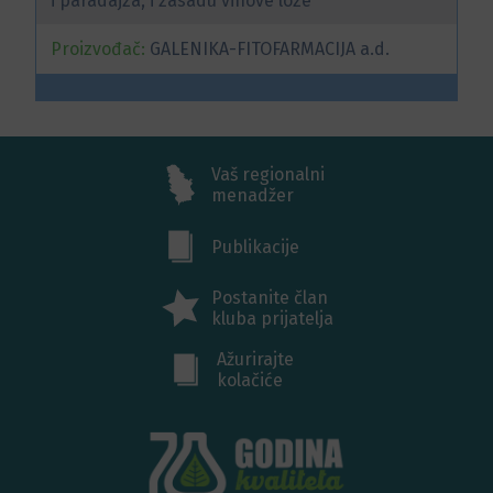
i paradajza, i zasadu vinove loze
Proizvođač:
GALENIKA-FITOFARMACIJA a.d.
Vaš regionalni
menadžer
Publikacije
Postanite član
kluba prijatelja
Ažurirajte
kolačiće