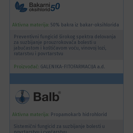
Aktivna materija:
50% bakra iz bakar-oksihlorida
Preventivni fungicid širokog spektra delovanja
za suzbijanje prouzrokovača bolesti u
jabučastom i koštičavom voću, vinovoj lozi,
ratarstvu i povrtarstvu
Proizvođač:
GALENIKA-FITOFARMACIJA a.d.
Aktivna materija:
Propamokarb hidrohlorid
Sistemični fungicid za suzbijanje bolesti u
povrtarstvu i cvećarstvu