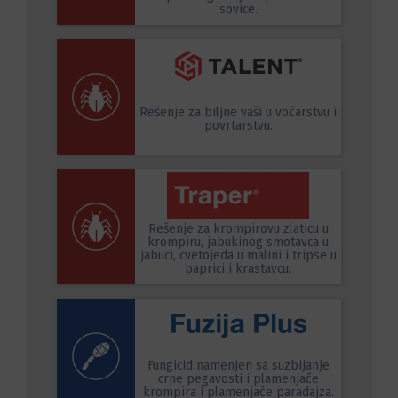
sovice.
Rešenje za biljne vaši u voćarstvu i
povrtarstvu.
Rešenje za krompirovu zlaticu u
krompiru, jabukinog smotavca u
jabuci, cvetojeda u malini i tripse u
paprici i krastavcu.
Fungicid namenjen sa suzbijanje
crne pegavosti i plamenjače
krompira i plamenjače paradajza.