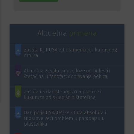
Aktuelna
primena
Zaštita KUPUSA od plamenjače i kupusnog
moljca
Aktuelna zaštita vinove loze od bolesti i
štetočina u fenofazi dodirivanja bobica
Zaštita uskladištenog zrna pšenice i
kukuruza od skladišnih štetočina
Dan polja PARADAJZA - Tuta absoluta i
tripsi sve veći problem u paradajzu u
plasteniku