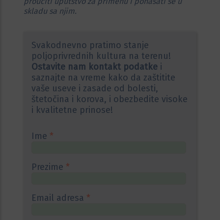
proučiti uputstvo za primenu i ponašati se u
skladu sa njim.
Svakodnevno pratimo stanje
poljoprivrednih kultura na terenu!
Ostavite nam kontakt podatke
i
saznajte na vreme kako da zaštitite
vaše useve i zasade od bolesti,
štetočina i korova, i obezbedite visoke
i kvalitetne prinose!
Ime
*
Prezime
*
Email adresa
*