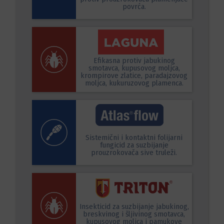
povrća.
Efikasna protiv jabukinog
smotavca, kupusovog moljca,
krompirove zlatice, paradajzovog
moljca, kukuruzovog plamenca.
Sistemični i kontaktni folijarni
fungicid za suzbijanje
prouzrokovača sive truleži.
Insekticid za suzbijanje jabukinog,
breskvinog i šljivinog smotavca,
kupusovog moljca i pamukove