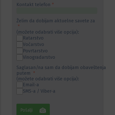
Kontakt telefon
*
Želim da dobijam aktuelne savete za
*
(možete odabrati više opcija):
Ratarstvo
Voćarstvo
Povrtarstvo
Vinogradarstvo
Saglasan/na sam da dobijam obaveštenja
putem
*
(možete odabrati više opcija):
Email-a
SMS-a / Viber-a
Pošalji