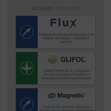
Aktuelni
proizvodi
Fungicid protiv prouzrokovača sive
truleži, monilioze i skladišnih
bolesti.
Totalni herbicid za suzbijanje
korova na poljoprivrednim i
nepoljoprivrednim površinama.
Snagom dve aktivne supstance
protiv prouzrokovača plamenjače