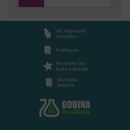
Vaš regionalni
menadžer
Publikacije
Postanite član
kluba prijatelja
Ažurirajte
kolačiće