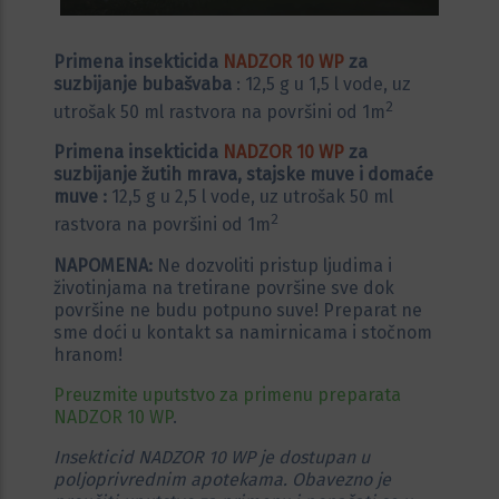
Primena insekticida
NADZOR 10 WP
za
suzbijanje bubašvaba
: 12,5 g u 1,5 l vode, uz
2
utrošak 50 ml rastvora na površini od 1m
Primena insekticida
NADZOR 10 WP
za
suzbijanje žutih mrava, stajske muve i domaće
muve :
12,5 g u 2,5 l vode, uz utrošak 50 ml
2
rastvora na površini od 1m
NAPOMENA:
Ne dozvoliti pristup ljudima i
životinjama na tretirane površine sve dok
površine ne budu potpuno suve! Preparat ne
sme doći u kontakt sa namirnicama i stočnom
hranom!
Preuzmite uputstvo za primenu preparata
NADZOR 10 WP
.
Insekticid NADZOR 10 WP je dostupan u
poljoprivrednim apotekama. Obavezno je