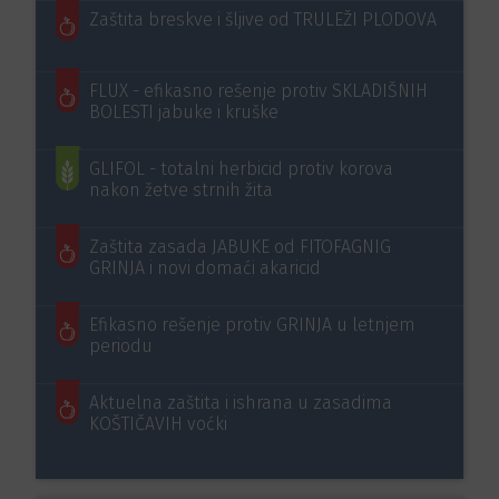
Zaštita breskve i šljive od TRULEŽI PLODOVA
FLUX - efikasno rešenje protiv SKLADIŠNIH
BOLESTI jabuke i kruške
GLIFOL - totalni herbicid protiv korova
nakon žetve strnih žita
Zaštita zasada JABUKE od FITOFAGNIG
GRINJA i novi domaći akaricid
Efikasno rešenje protiv GRINJA u letnjem
periodu
Aktuelna zaštita i ishrana u zasadima
KOŠTIČAVIH voćki