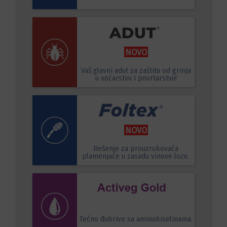
NOVO
Vaš glavni adut za zaštitu od grinja
u voćarstvu i povrtarstvu!
NOVO
Rešenje za prouzrokovača
plamenjače u zasadu vinove loze.
Tečno đubrivo sa aminokiselinama.