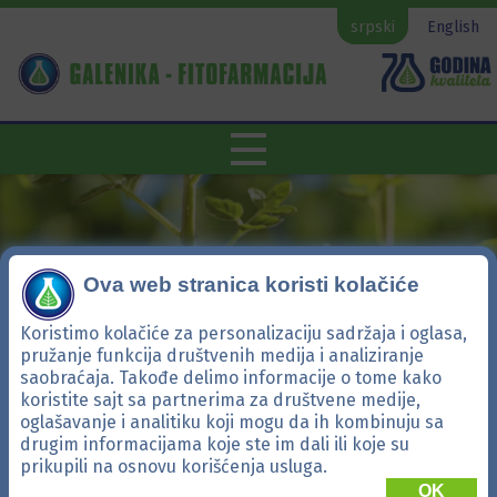
srpski
English
Ova web stranica koristi kolačiće
Koristimo kolačiće za personalizaciju sadržaja i oglasa,
pružanje funkcija društvenih medija i analiziranje
saobraćaja. Takođe delimo informacije o tome kako
koristite sajt sa partnerima za društvene medije,
Opšte
oglašavanje i analitiku koji mogu da ih kombinuju sa
drugim informacijama koje ste im dali ili koje su
prikupili na osnovu korišćenja usluga.
NADZOR 10 WP: Za
OK