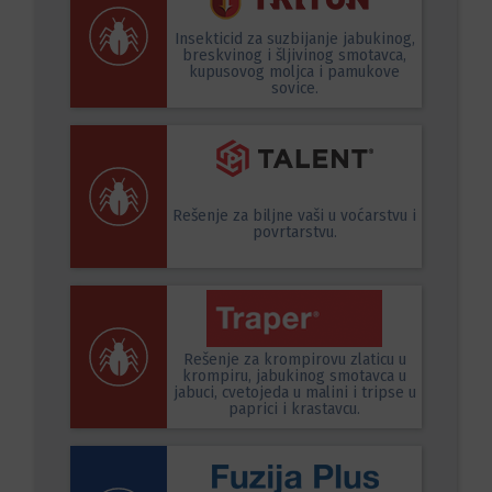
Insekticid za suzbijanje jabukinog,
breskvinog i šljivinog smotavca,
kupusovog moljca i pamukove
sovice.
Rešenje za biljne vaši u voćarstvu i
povrtarstvu.
Rešenje za krompirovu zlaticu u
krompiru, jabukinog smotavca u
jabuci, cvetojeda u malini i tripse u
paprici i krastavcu.