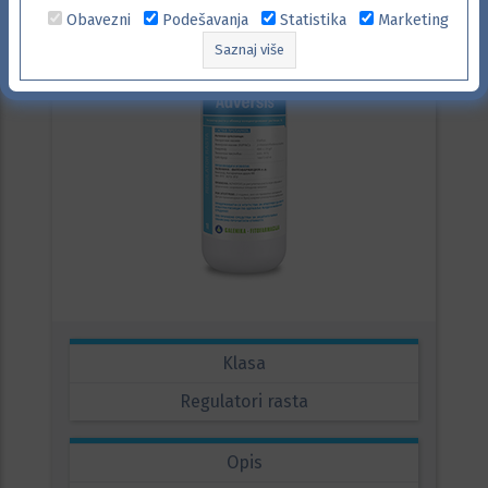
Obavezni
Podešavanja
Statistika
Marketing
Saznaj više
Klasa
Regulatori rasta
Opis