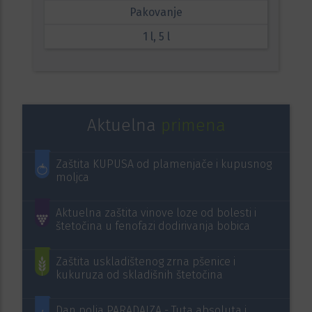
Pakovanje
1 l, 5 l
Aktuelna
primena
Zaštita KUPUSA od plamenjače i kupusnog
moljca
Aktuelna zaštita vinove loze od bolesti i
štetočina u fenofazi dodirivanja bobica
Zaštita uskladištenog zrna pšenice i
kukuruza od skladišnih štetočina
Dan polja PARADAJZA - Tuta absoluta i