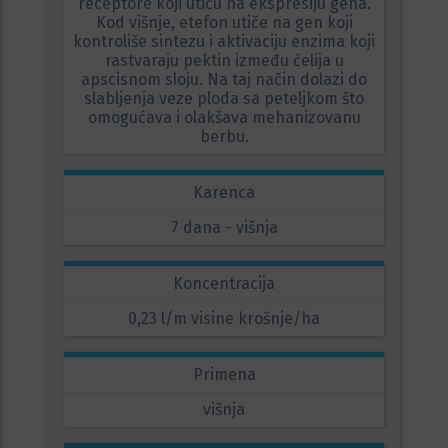
receptore koji utiču na ekspresiju gena.
Kod višnje, etefon utiče na gen koji
kontroliše sintezu i aktivaciju enzima koji
rastvaraju pektin između ćelija u
apscisnom sloju. Na taj način dolazi do
slabljenja veze ploda sa peteljkom što
omogućava i olakšava mehanizovanu
berbu.
Karenca
7 dana - višnja
Koncentracija
0,23 l/m visine krošnje/ha
Primena
višnja