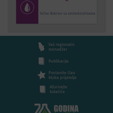
Tečno đubrivo sa aminokiselinama.
Vaš regionalni
menadžer
Publikacije
Postanite član
kluba prijatelja
Ažurirajte
kolačiće