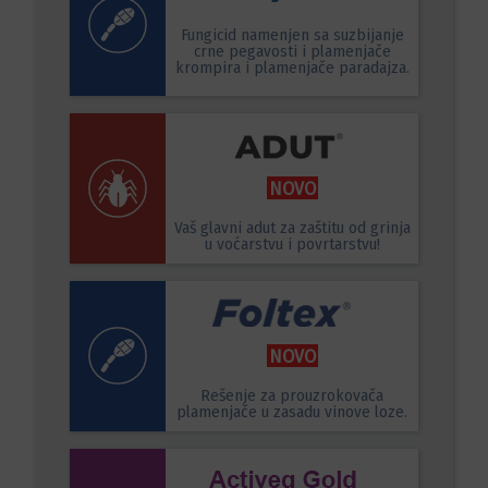
Fungicid namenjen sa suzbijanje
crne pegavosti i plamenjače
krompira i plamenjače paradajza.
NOVO
Vaš glavni adut za zaštitu od grinja
u voćarstvu i povrtarstvu!
NOVO
Rešenje za prouzrokovača
plamenjače u zasadu vinove loze.