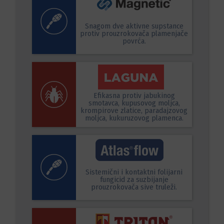
Snagom dve aktivne supstance
protiv prouzrokovača plamenjače
povrća.
Efikasna protiv jabukinog
smotavca, kupusovog moljca,
krompirove zlatice, paradajzovog
moljca, kukuruzovog plamenca.
Sistemični i kontaktni folijarni
fungicid za suzbijanje
prouzrokovača sive truleži.