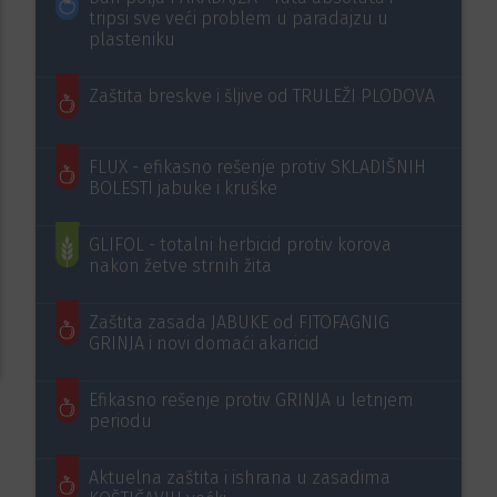
tripsi sve veći problem u paradajzu u
plasteniku
Zaštita breskve i šljive od TRULEŽI PLODOVA
FLUX - efikasno rešenje protiv SKLADIŠNIH
BOLESTI jabuke i kruške
GLIFOL - totalni herbicid protiv korova
nakon žetve strnih žita
Zaštita zasada JABUKE od FITOFAGNIG
GRINJA i novi domaći akaricid
Efikasno rešenje protiv GRINJA u letnjem
periodu
Aktuelna zaštita i ishrana u zasadima