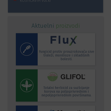
KOŠTIČAVIH voćki
Aktuelni
proizvodi
Fungicid protiv prouzrokovača sive
truleži, monilioze i skladišnih
bolesti.
Totalni herbicid za suzbijanje
korova na poljoprivrednim i
nepoljoprivrednim površinama.