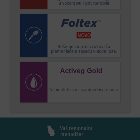
u voćarstvu i povrtarstvu!
NOVO
Rešenje za prouzrokovača
plamenjače u zasadu vinove loze.
Tečno đubrivo sa aminokiselinama.
Vaš regionalni
menadžer