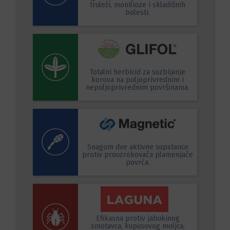
truleži, monilioze i skladišnih
bolesti.
Totalni herbicid za suzbijanje
korova na poljoprivrednim i
nepoljoprivrednim površinama.
Snagom dve aktivne supstance
protiv prouzrokovača plamenjače
povrća.
Efikasna protiv jabukinog
smotavca, kupusovog moljca,