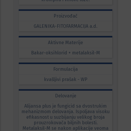
Proizvođač
GALENIKA-FITOFARMACIJA a.d.
Aktivne Materije
Bakar-oksihlorid + metalaksil-M
Formulacija
kvašljivi prašak - WP
Delovanje
Alijansa plus je fungicid sa dvostrukim
mehanizmom delovanja. Ispoljava visoku
efikasnost u suzbijanju velikog broja
prouzrokovača biljnih bolesti.
Metalaksil-M se nakon aplikacije veoma