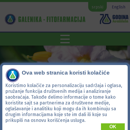
srpski
English
Ova web stranica koristi kolačiće
Koristimo kolačiće za personalizaciju sadržaja i oglasa,
pružanje funkcija društvenih medija i analiziranje
saobraćaja. Takođe delimo informacije o tome kako
koristite sajt sa partnerima za društvene medije,
oglašavanje i analitiku koji mogu da ih kombinuju sa
Alijansa plus
drugim informacijama koje ste im dali ili koje su
prikupili na osnovu korišćenja usluga.
OK