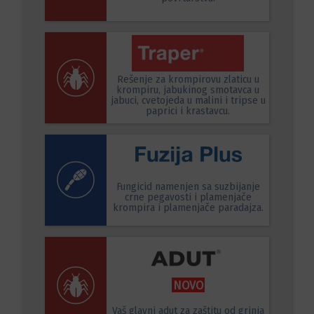
Rešenje za krompirovu zlaticu u
krompiru, jabukinog smotavca u
jabuci, cvetojeda u malini i tripse u
paprici i krastavcu.
Fungicid namenjen sa suzbijanje
crne pegavosti i plamenjače
krompira i plamenjače paradajza.
NOVO
Vaš glavni adut za zaštitu od grinja