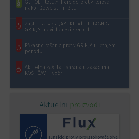
GLIFOL - totalni herbicid protiv korova
nakon žetve strnih žita
Zaštita zasada JABUKE od FITOFAGNIG
GRINJA i novi domaći akaricid
Efikasno rešenje protiv GRINJA u letnjem
periodu
Aktuelna zaštita i ishrana u zasadima
KOŠTIČAVIH voćki
Aktuelni
proizvodi
Fungicid protiv prouzrokovača sive