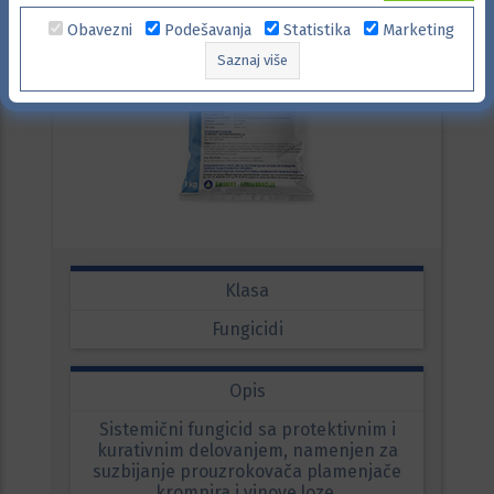
Obavezni
Podešavanja
Statistika
Marketing
Saznaj više
Klasa
Fungicidi
Opis
Sistemični fungicid sa protektivnim i
kurativnim delovanjem, namenjen za
suzbijanje prouzrokovača plamenjače
krompira i vinove loze.