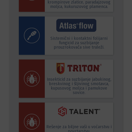
krompirove zlatice, paradajzovog
moljca, kukuruzovog plamenca.
Sistemični i kontaktni folijarni
fungicid za suzbijanje
prouzrokovača sive truleži.
Insekticid za suzbijanje jabukinog,
breskvinog i šljivinog smotavca,
kupusovog moljca i pamukove
sovice.
Rešenje za biljne vaši u voćarstvu i
povrtarstvu.