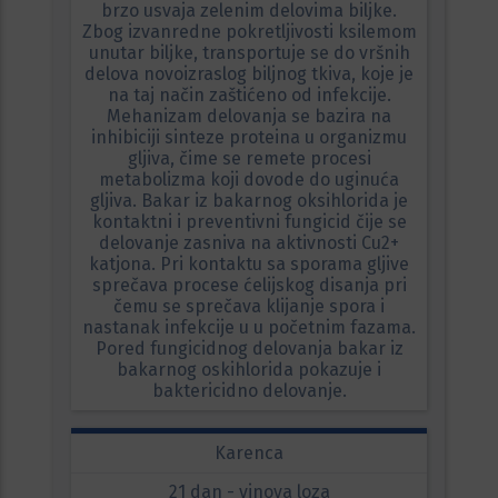
brzo usvaja zelenim delovima biljke.
Zbog izvanredne pokretljivosti ksilemom
unutar biljke, transportuje se do vršnih
delova novoizraslog biljnog tkiva, koje je
na taj način zaštićeno od infekcije.
Mehanizam delovanja se bazira na
inhibiciji sinteze proteina u organizmu
gljiva, čime se remete procesi
metabolizma koji dovode do uginuća
gljiva. Bakar iz bakarnog oksihlorida je
kontaktni i preventivni fungicid čije se
delovanje zasniva na aktivnosti Cu2+
katjona. Pri kontaktu sa sporama gljive
sprečava procese ćelijskog disanja pri
čemu se sprečava klijanje spora i
nastanak infekcije u u početnim fazama.
Pored fungicidnog delovanja bakar iz
bakarnog oskihlorida pokazuje i
baktericidno delovanje.
Karenca
21 dan - vinova loza