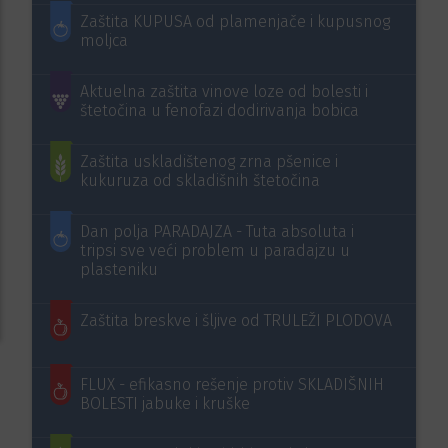
Zaštita KUPUSA od plamenjače i kupusnog
moljca
Aktuelna zaštita vinove loze od bolesti i
štetočina u fenofazi dodirivanja bobica
Zaštita uskladištenog zrna pšenice i
kukuruza od skladišnih štetočina
Dan polja PARADAJZA - Tuta absoluta i
tripsi sve veći problem u paradajzu u
plasteniku
Zaštita breskve i šljive od TRULEŽI PLODOVA
FLUX - efikasno rešenje protiv SKLADIŠNIH
BOLESTI jabuke i kruške