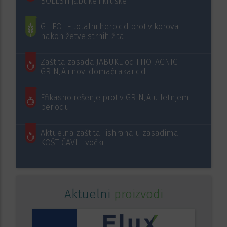
BOLESTI jabuke i kruške
GLIFOL - totalni herbicid protiv korova
nakon žetve strnih žita
Zaštita zasada JABUKE od FITOFAGNIG
GRINJA i novi domaći akaricid
Efikasno rešenje protiv GRINJA u letnjem
periodu
Aktuelna zaštita i ishrana u zasadima
KOŠTIČAVIH voćki
Aktuelni
proizvodi