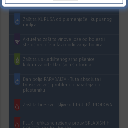
Aktuelna
primena
Zaštita KUPUSA od plamenjače i kupusnog
moljca
Aktuelna zaštita vinove loze od bolesti i
štetočina u fenofazi dodirivanja bobica
Zaštita uskladištenog zrna pšenice i
kukuruza od skladišnih štetočina
Dan polja PARADAJZA - Tuta absoluta i
tripsi sve veći problem u paradajzu u
plasteniku
Zaštita breskve i šljive od TRULEŽI PLODOVA
FLUX - efikasno rešenje protiv SKLADIŠNIH