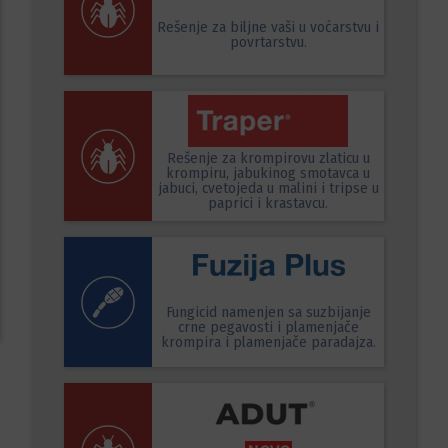
Rešenje za biljne vaši u voćarstvu i
povrtarstvu.
Rešenje za krompirovu zlaticu u
krompiru, jabukinog smotavca u
jabuci, cvetojeda u malini i tripse u
paprici i krastavcu.
Fungicid namenjen sa suzbijanje
crne pegavosti i plamenjače
krompira i plamenjače paradajza.