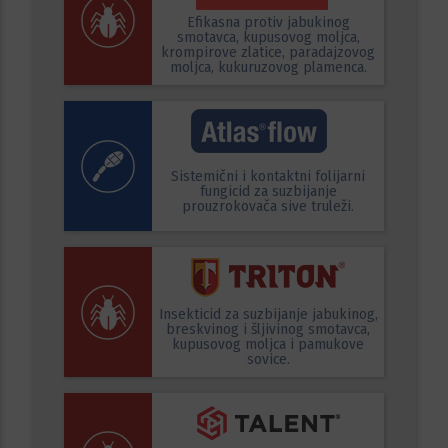
Efikasna protiv jabukinog
smotavca, kupusovog moljca,
krompirove zlatice, paradajzovog
moljca, kukuruzovog plamenca.
Sistemični i kontaktni folijarni
fungicid za suzbijanje
prouzrokovača sive truleži.
Insekticid za suzbijanje jabukinog,
breskvinog i šljivinog smotavca,
kupusovog moljca i pamukove
sovice.