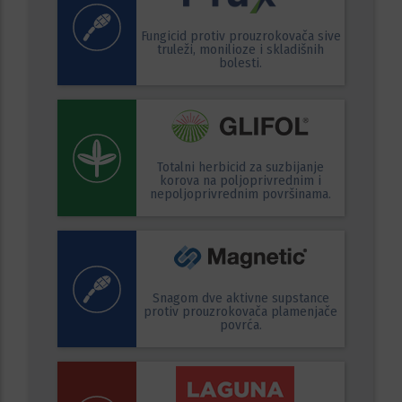
Fungicid protiv prouzrokovača sive
truleži, monilioze i skladišnih
bolesti.
Totalni herbicid za suzbijanje
korova na poljoprivrednim i
nepoljoprivrednim površinama.
Snagom dve aktivne supstance
protiv prouzrokovača plamenjače
povrća.