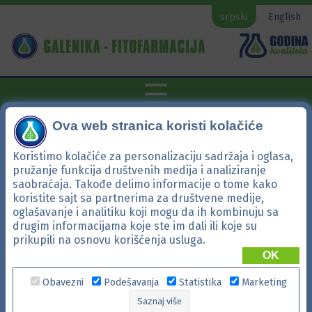
srpski
English
Ova web stranica koristi kolačiće
Koristimo kolačiće za personalizaciju sadržaja i oglasa,
pružanje funkcija društvenih medija i analiziranje
saobraćaja. Takođe delimo informacije o tome kako
koristite sajt sa partnerima za društvene medije,
oglašavanje i analitiku koji mogu da ih kombinuju sa
drugim informacijama koje ste im dali ili koje su
prikupili na osnovu korišćenja usluga.
Product not found, not searched for, or viewed
OK
from the control panel.
Obavezni
Podešavanja
Statistika
Marketing
Saznaj više