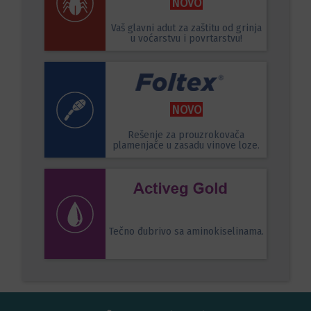
NOVO
Vaš glavni adut za zaštitu od grinja
u voćarstvu i povrtarstvu!
NOVO
Rešenje za prouzrokovača
plamenjače u zasadu vinove loze.
Tečno đubrivo sa aminokiselinama.