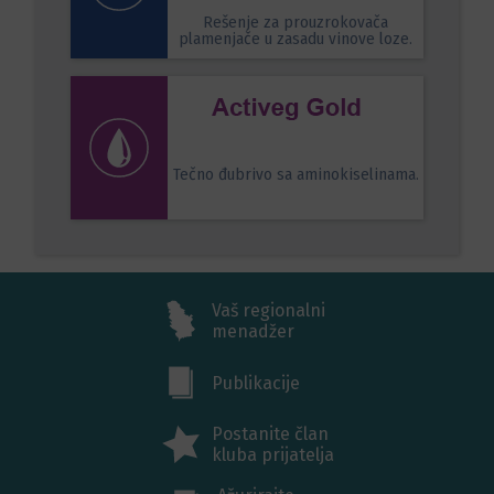
Rešenje za prouzrokovača
plamenjače u zasadu vinove loze.
Tečno đubrivo sa aminokiselinama.
Vaš regionalni
menadžer
Publikacije
Postanite član
kluba prijatelja