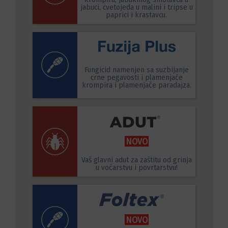
jabuci, cvetojeda u malini i tripse u
paprici i krastavcu.
Fungicid namenjen sa suzbijanje
crne pegavosti i plamenjače
krompira i plamenjače paradajza.
NOVO
Vaš glavni adut za zaštitu od grinja
u voćarstvu i povrtarstvu!
NOVO