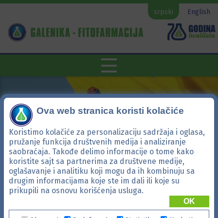
srpski
English
Ova web stranica koristi kolačiće
Koristimo kolačiće za personalizaciju sadržaja i oglasa,
pružanje funkcija društvenih medija i analiziranje
saobraćaja. Takođe delimo informacije o tome kako
koristite sajt sa partnerima za društvene medije,
oglašavanje i analitiku koji mogu da ih kombinuju sa
drugim informacijama koje ste im dali ili koje su
Bonaca EC
prikupili na osnovu korišćenja usluga.
OK