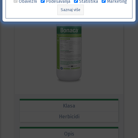
Obavezni
Podešavanja
Statistika
Marketing
Saznaj više
Klasa
Herbicidi
Opis