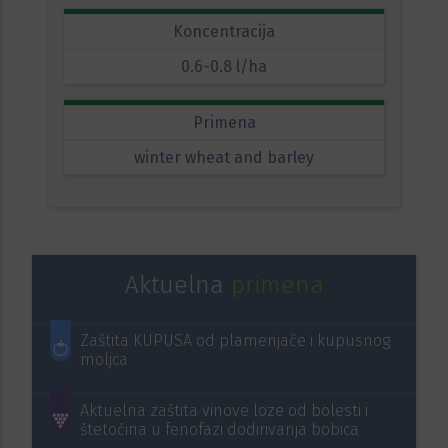
Koncentracija
0.6-0.8 l/ha
Primena
winter wheat and barley
Aktuelna
primena
Zaštita KUPUSA od plamenjače i kupusnog
moljca
Aktuelna zaštita vinove loze od bolesti i
štetočina u fenofazi dodirivanja bobica