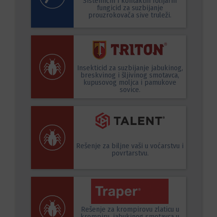
Sistemični i kontaktni folijarni
fungicid za suzbijanje
prouzrokovača sive truleži.
Insekticid za suzbijanje jabukinog,
breskvinog i šljivinog smotavca,
kupusovog moljca i pamukove
sovice.
Rešenje za biljne vaši u voćarstvu i
povrtarstvu.
Rešenje za krompirovu zlaticu u
krompiru, jabukinog smotavca u