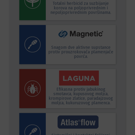
Totalni herbicid za suzbijanje
korova na poljoprivrednim i
nepoljoprivrednim površinama.
Snagom dve aktivne supstance
protiv prouzrokovača plamenjače
povrća.
Efikasna protiv jabukinog
smotavca, kupusovog moljca,
krompirove zlatice, paradajzovog
moljca, kukuruzovog plamenca.