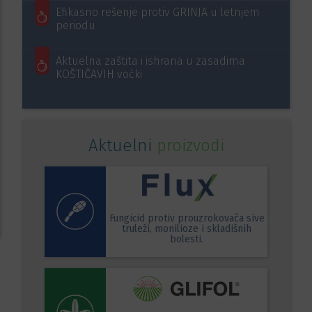
Efikasno rešenje protiv GRINJA u letnjem
periodu
Aktuelna zaštita i ishrana u zasadima
KOŠTIČAVIH voćki
Aktuelni
proizvodi
Fungicid protiv prouzrokovača sive
truleži, monilioze i skladišnih
bolesti.