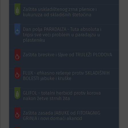
Zaštita uskladištenog zrna pšenice i
kukuruza od skladišnih štetočina
Dan polja PARADAJZA - Tuta absoluta i
tripsi sve veći problem u paradajzu u
plasteniku
Zaštita breskve i šljive od TRULEŽI PLODOVA
FLUX - efikasno rešenje protiv SKLADIŠNIH
BOLESTI jabuke i kruške
GLIFOL - totalni herbicid protiv korova
nakon žetve strnih žita
Zaštita zasada JABUKE od FITOFAGNIG
GRINJA i novi domaći akaricid