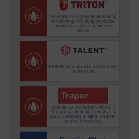
Insekticid za suzbijanje jabukinog,
breskvinog i šljivinog smotavca,
kupusovog moljca i pamukove
sovice.
Rešenje za biljne vaši u voćarstvu i
povrtarstvu.
Rešenje za krompirovu zlaticu u
krompiru, jabukinog smotavca u
jabuci, cvetojeda u malini i tripse u
paprici i krastavcu.