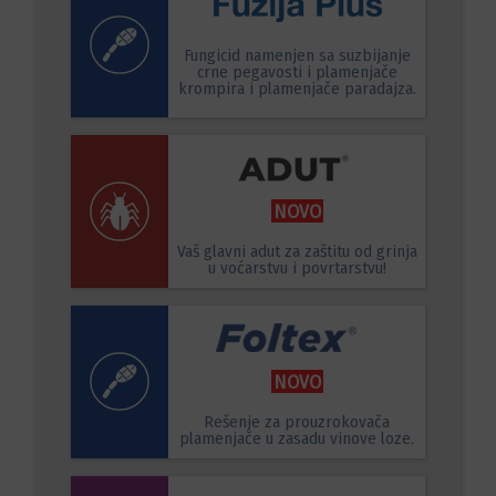
Fungicid namenjen sa suzbijanje
crne pegavosti i plamenjače
krompira i plamenjače paradajza.
NOVO
Vaš glavni adut za zaštitu od grinja
u voćarstvu i povrtarstvu!
NOVO
Rešenje za prouzrokovača
plamenjače u zasadu vinove loze.