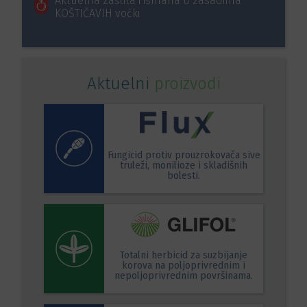
Aktuelna zaštita i ishrana u zasadima
KOŠTIČAVIH voćki
Aktuelni
proizvodi
Fungicid protiv prouzrokovača sive
truleži, monilioze i skladišnih
bolesti.
Totalni herbicid za suzbijanje
korova na poljoprivrednim i
nepoljoprivrednim površinama.