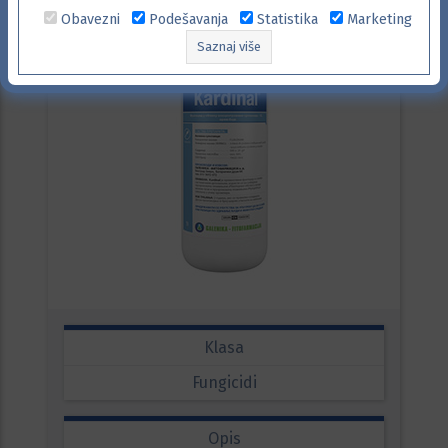
Obavezni
Podešavanja
Statistika
Marketing
Saznaj više
Klasa
Fungicidi
Opis