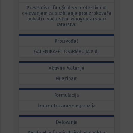
Preventivni fungicid sa protektivnim
delovanjem za suzbijanje prouzrokovača
bolesti u voćarstvu, vinogradarstvu i
ratarstvu
Proizvođač
GALENIKA-FITOFARMACIJA a.d.
Aktivne Materije
Fluazinam
Formulacija
koncentrovana suspenzija
Delovanje
Kardinal je fungicid širokog spektra