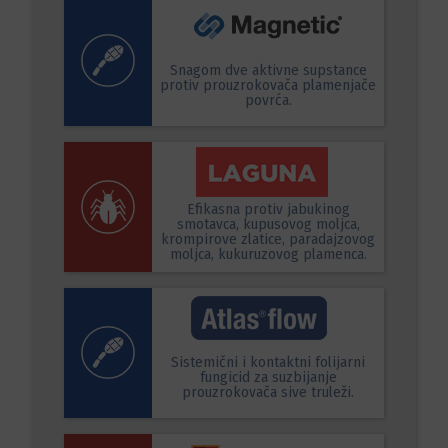
Snagom dve aktivne supstance
protiv prouzrokovača plamenjače
povrća.
Efikasna protiv jabukinog
smotavca, kupusovog moljca,
krompirove zlatice, paradajzovog
moljca, kukuruzovog plamenca.
Sistemični i kontaktni folijarni
fungicid za suzbijanje
prouzrokovača sive truleži.