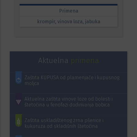
Primena
krompir, vinova loza, jabuka
Aktuelna
primena
Zaštita KUPUSA od plamenjače i kupusnog
moljca
Aktuelna zaštita vinove loze od bolesti i
štetočina u fenofazi dodirivanja bobica
Zaštita uskladištenog zrna pšenice i
kukuruza od skladišnih štetočina