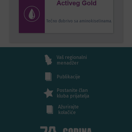
Tečno đubrivo sa aminokiselinama.
Vaš regionalni
menadžer
Publikacije
Postanite član
kluba prijatelja
Ažurirajte
kolačiće