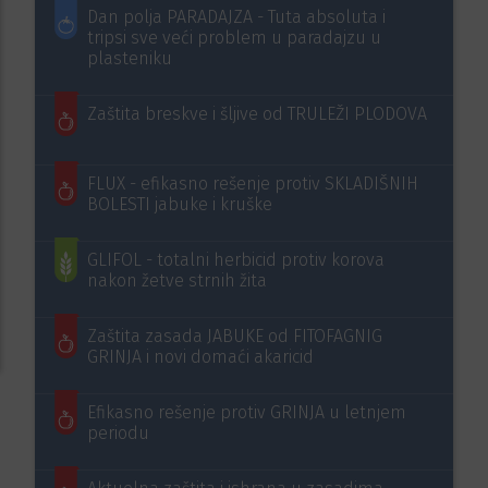
Dan polja PARADAJZA - Tuta absoluta i
tripsi sve veći problem u paradajzu u
plasteniku
Zaštita breskve i šljive od TRULEŽI PLODOVA
FLUX - efikasno rešenje protiv SKLADIŠNIH
BOLESTI jabuke i kruške
GLIFOL - totalni herbicid protiv korova
nakon žetve strnih žita
Zaštita zasada JABUKE od FITOFAGNIG
GRINJA i novi domaći akaricid
Efikasno rešenje protiv GRINJA u letnjem
periodu