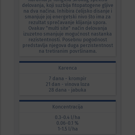
delovanja, koji suzbija fitopatogene gljive
na dva načina. Inhibira ćelijsko disanje i
smanjuje joj energetski nivo što ima za
rezultat sprečavanje klijanja spora.
Ovakav "multi site" način delovanja
izuzetno smanjuje mogućnost nastanka
rezistentnosti. Posebnu pogodnost
predstavlja njegova duga perzistentnost
na tretiranim površinama.
Karenca
7 dana - krompir
21 dan - vinova loza
28 dana - jabuka
Koncentracija
0.3-0.4 l/ha
0.06-0.1 %
1-1.5 l/ha