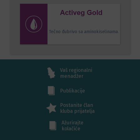
Tečno đubrivo sa aminokiselinama.
Vaš regionalni
menadžer
Publikacije
Postanite član
kluba prijatelja
Ažurirajte
kolačiće