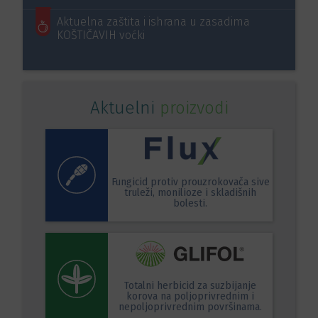
Aktuelna zaštita i ishrana u zasadima
KOŠTIČAVIH voćki
Aktuelni
proizvodi
Fungicid protiv prouzrokovača sive
truleži, monilioze i skladišnih
bolesti.
Totalni herbicid za suzbijanje
korova na poljoprivrednim i
nepoljoprivrednim površinama.