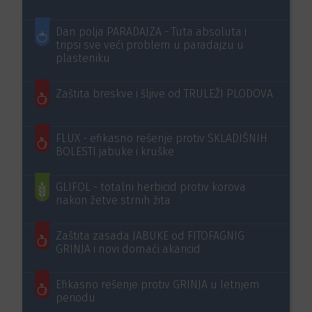
Dan polja PARADAJZA - Tuta absoluta i
tripsi sve veći problem u paradajzu u
plasteniku
Zaštita breskve i šljive od TRULEŽI PLODOVA
FLUX - efikasno rešenje protiv SKLADIŠNIH
BOLESTI jabuke i kruške
GLIFOL - totalni herbicid protiv korova
nakon žetve strnih žita
Zaštita zasada JABUKE od FITOFAGNIG
GRINJA i novi domaći akaricid
Efikasno rešenje protiv GRINJA u letnjem
periodu