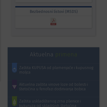
Bezbednosni listovi (MSDS)
Aktuelna
primena
Zaštita KUPUSA od plamenjače i kupusnog
moljca
Aktuelna zaštita vinove loze od bolesti i
štetočina u fenofazi dodirivanja bobica
Zaštita uskladištenog zrna pšenice i
kukuruza od skladišnih štetočina