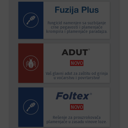
Fungicid namenjen sa suzbijanje
crne pegavosti i plamenjače
krompira i plamenjače paradajza.
NOVO
Vaš glavni adut za zaštitu od grinja
u voćarstvu i povrtarstvu!
NOVO
Rešenje za prouzrokovača
plamenjače u zasadu vinove loze.