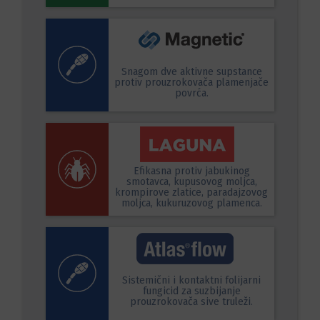
Snagom dve aktivne supstance
protiv prouzrokovača plamenjače
povrća.
Efikasna protiv jabukinog
smotavca, kupusovog moljca,
krompirove zlatice, paradajzovog
moljca, kukuruzovog plamenca.
Sistemični i kontaktni folijarni
fungicid za suzbijanje
prouzrokovača sive truleži.