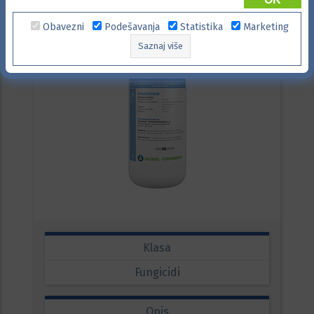
Obavezni
Podešavanja
Statistika
Marketing
Saznaj više
Klasa
Fungicidi
Opis