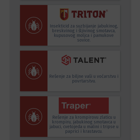
Insekticid za suzbijanje jabukinog,
breskvinog i šljivinog smotavca,
kupusovog moljca i pamukove
sovice.
Rešenje za biljne vaši u voćarstvu i
povrtarstvu.
Rešenje za krompirovu zlaticu u
krompiru, jabukinog smotavca u
jabuci, cvetojeda u malini i tripse u
paprici i krastavcu.