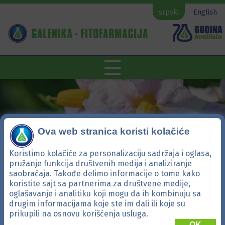
srpski
English
Ova web stranica koristi kolačiće
Koristimo kolačiće za personalizaciju sadržaja i oglasa,
pružanje funkcija društvenih medija i analiziranje
saobraćaja. Takođe delimo informacije o tome kako
koristite sajt sa partnerima za društvene medije,
oglašavanje i analitiku koji mogu da ih kombinuju sa
Metod 480 SC
drugim informacijama koje ste im dali ili koje su
prikupili na osnovu korišćenja usluga.
OK