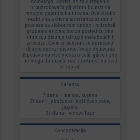
delovanja i koristi se za suzbijanje
prouzrokovača gljivičnih bolesti na
mnogim gajenim kulturama. Ova visoko
reaktivna aktivna supstanca stupa u
procese sa slobodnim amino i hidroksil
grupama enzima što za posledicu ima
inhibiciju disanja i drugih metaboličkih
procesa. Ovim procesom se sprečava
klijanje spora i disanje. Svoje delovanje
ispoljava na više mesta u ćeliji gljive i one
ne mogu da razviju rezistentnost na ovaj
preparat.
Karenca
7 dana - malina, kupina
21 dan - jabučasto i koštičavo voće,
jagoda
35 dana - vinova loza
Koncentracija