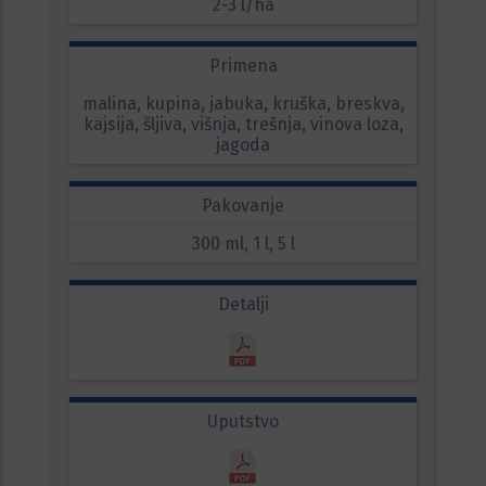
2-3 l/ha
Primena
malina, kupina, jabuka, kruška, breskva,
kajsija, šljiva, višnja, trešnja, vinova loza,
jagoda
Pakovanje
300 ml, 1 l, 5 l
Detalji
Uputstvo