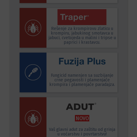
Rešenje za krompirovu zlaticu u
krompiru, jabukinog smotavca u
jabuci, cvetojeda u malini i tripse u
paprici i krastavcu.
Fungicid namenjen sa suzbijanje
crne pegavosti i plamenjače
krompira i plamenjače paradajza.
NOVO
Vaš glavni adut za zaštitu od grinja
u voćarstvu i povrtarstvu!