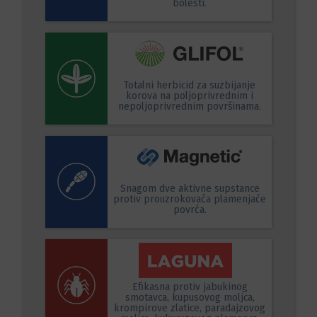
bolesti.
Totalni herbicid za suzbijanje
korova na poljoprivrednim i
nepoljoprivrednim površinama.
Snagom dve aktivne supstance
protiv prouzrokovača plamenjače
povrća.
Efikasna protiv jabukinog
smotavca, kupusovog moljca,
krompirove zlatice, paradajzovog