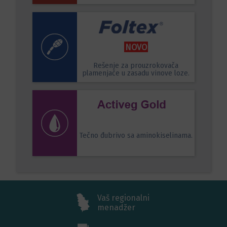
NOVO
Rešenje za prouzrokovača
plamenjače u zasadu vinove loze.
Tečno đubrivo sa aminokiselinama.
Vaš regionalni
menadžer