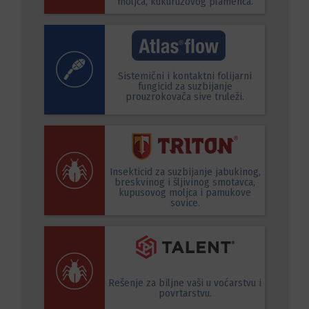
moljca, kukuruzovog plamenca.
Sistemični i kontaktni folijarni
fungicid za suzbijanje
prouzrokovača sive truleži.
Insekticid za suzbijanje jabukinog,
breskvinog i šljivinog smotavca,
kupusovog moljca i pamukove
sovice.
Rešenje za biljne vaši u voćarstvu i
povrtarstvu.