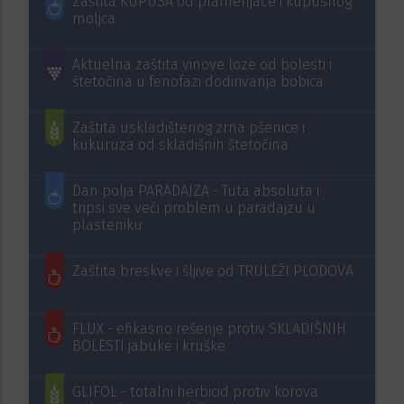
Zaštita KUPUSA od plamenjače i kupusnog
moljca
Aktuelna zaštita vinove loze od bolesti i
štetočina u fenofazi dodirivanja bobica
Zaštita uskladištenog zrna pšenice i
kukuruza od skladišnih štetočina
Dan polja PARADAJZA - Tuta absoluta i
tripsi sve veći problem u paradajzu u
plasteniku
Zaštita breskve i šljive od TRULEŽI PLODOVA
FLUX - efikasno rešenje protiv SKLADIŠNIH
BOLESTI jabuke i kruške
GLIFOL - totalni herbicid protiv korova