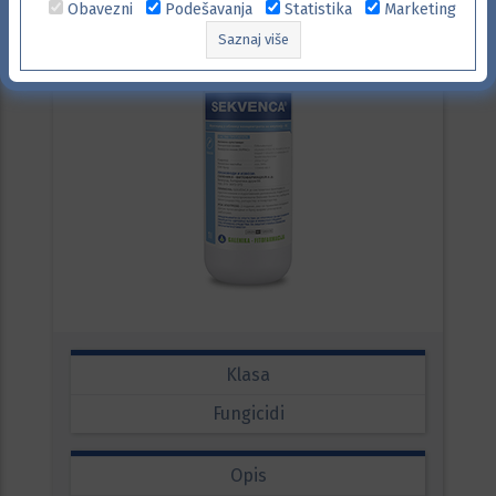
Obavezni
Podešavanja
Statistika
Marketing
Saznaj više
Klasa
Fungicidi
Opis