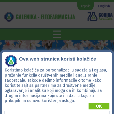
srpski
English
Ova web stranica koristi kolačiće
Koristimo kolačiće za personalizaciju sadržaja i oglasa,
pružanje funkcija društvenih medija i analiziranje
saobraćaja. Takođe delimo informacije o tome kako
koristite sajt sa partnerima za društvene medije,
oglašavanje i analitiku koji mogu da ih kombinuju sa
drugim informacijama koje ste im dali ili koje su
Sekvenca
prikupili na osnovu korišćenja usluga.
OK