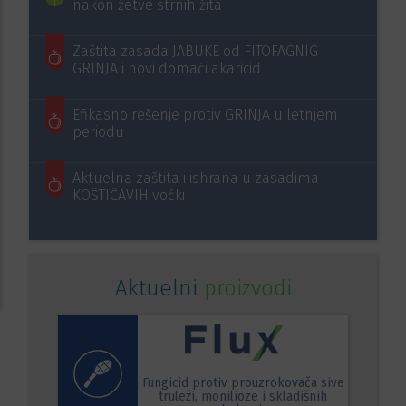
nakon žetve strnih žita
Zaštita zasada JABUKE od FITOFAGNIG
GRINJA i novi domaći akaricid
Efikasno rešenje protiv GRINJA u letnjem
periodu
Aktuelna zaštita i ishrana u zasadima
KOŠTIČAVIH voćki
Aktuelni
proizvodi
Fungicid protiv prouzrokovača sive
truleži, monilioze i skladišnih