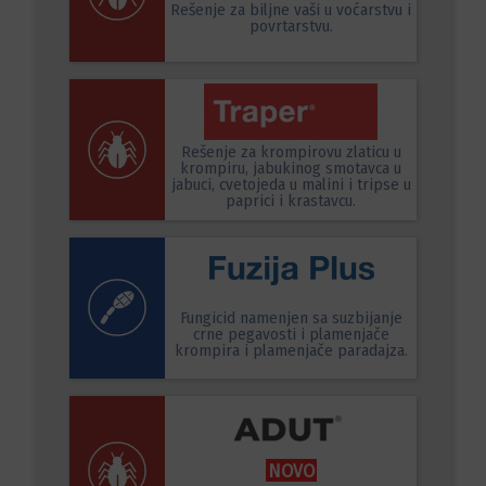
Rešenje za biljne vaši u voćarstvu i
povrtarstvu.
Rešenje za krompirovu zlaticu u
krompiru, jabukinog smotavca u
jabuci, cvetojeda u malini i tripse u
paprici i krastavcu.
Fungicid namenjen sa suzbijanje
crne pegavosti i plamenjače
krompira i plamenjače paradajza.
NOVO