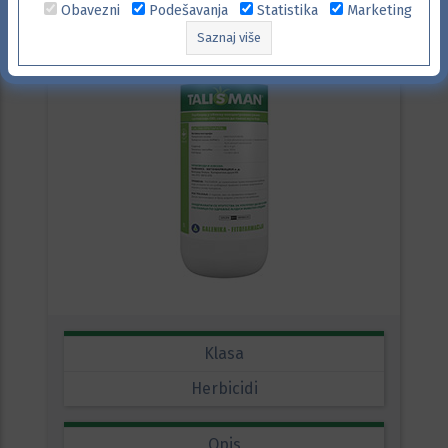
Obavezni
Podešavanja
Statistika
Marketing
Saznaj više
Klasa
Herbicidi
Opis