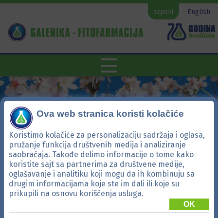
srpski
English
Ova web stranica koristi kolačiće
Koristimo kolačiće za personalizaciju sadržaja i oglasa,
pružanje funkcija društvenih medija i analiziranje
saobraćaja. Takođe delimo informacije o tome kako
koristite sajt sa partnerima za društvene medije,
oglašavanje i analitiku koji mogu da ih kombinuju sa
drugim informacijama koje ste im dali ili koje su
Talisman
prikupili na osnovu korišćenja usluga.
OK