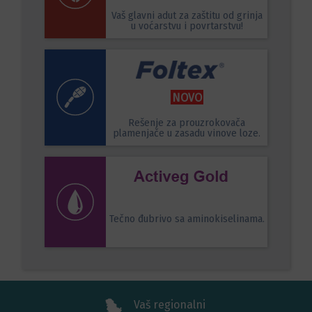
Vaš glavni adut za zaštitu od grinja
u voćarstvu i povrtarstvu!
NOVO
Rešenje za prouzrokovača
plamenjače u zasadu vinove loze.
Tečno đubrivo sa aminokiselinama.
Vaš regionalni