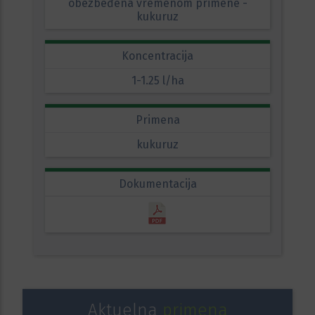
obezbeđena vremenom primene -
kukuruz
Koncentracija
1-1.25 l/ha
Primena
kukuruz
Dokumentacija
Aktuelna
primena