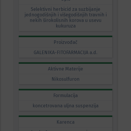
Selektivni herbicid za suzbijanje
jednogodišnjih i višegodišnjih travnih i
nekih širokolisnih korova u usevu
kukuruza
Proizvođač
GALENIKA-FITOFARMACIJA a.d.
Aktivne Materije
Nikosulfuron
Formulacija
koncetrovana uljna suspenzija
Karenca