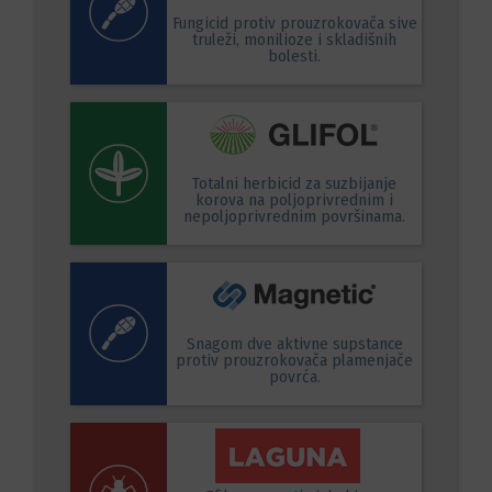
Fungicid protiv prouzrokovača sive
truleži, monilioze i skladišnih
bolesti.
Totalni herbicid za suzbijanje
korova na poljoprivrednim i
nepoljoprivrednim površinama.
Snagom dve aktivne supstance
protiv prouzrokovača plamenjače
povrća.