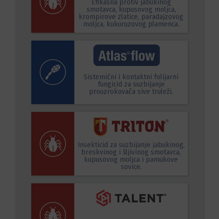
Efikasna protiv jabukinog
smotavca, kupusovog moljca,
krompirove zlatice, paradajzovog
moljca, kukuruzovog plamenca.
Sistemični i kontaktni folijarni
fungicid za suzbijanje
prouzrokovača sive truleži.
Insekticid za suzbijanje jabukinog,
breskvinog i šljivinog smotavca,
kupusovog moljca i pamukove
sovice.