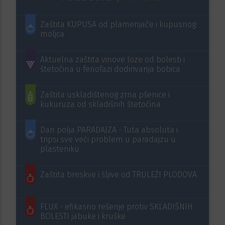
Zaštita KUPUSA od plamenjače i kupusnog
moljca
Aktuelna zaštita vinove loze od bolesti i
štetočina u fenofazi dodirivanja bobica
Zaštita uskladištenog zrna pšenice i
kukuruza od skladišnih štetočina
Dan polja PARADAJZA - Tuta absoluta i
tripsi sve veći problem u paradajzu u
plasteniku
Zaštita breskve i šljive od TRULEŽI PLODOVA
FLUX - efikasno rešenje protiv SKLADIŠNIH
BOLESTI jabuke i kruške