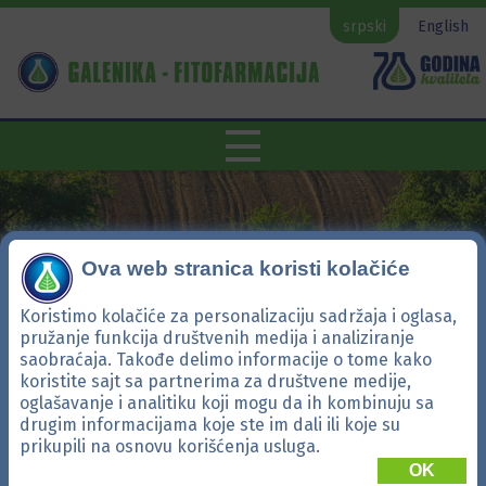
srpski
English
Ova web stranica koristi kolačiće
Koristimo kolačiće za personalizaciju sadržaja i oglasa,
pružanje funkcija društvenih medija i analiziranje
saobraćaja. Takođe delimo informacije o tome kako
koristite sajt sa partnerima za društvene medije,
oglašavanje i analitiku koji mogu da ih kombinuju sa
Foligal Feed Cal Pit
drugim informacijama koje ste im dali ili koje su
prikupili na osnovu korišćenja usluga.
OK