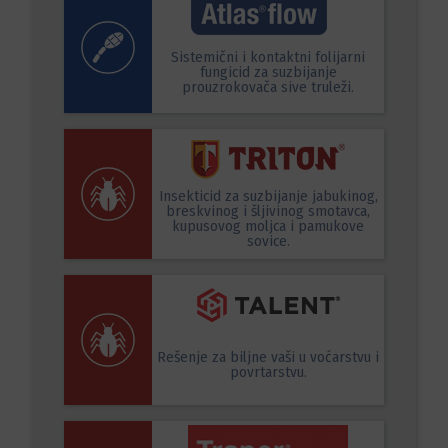
Sistemični i kontaktni folijarni
fungicid za suzbijanje
prouzrokovača sive truleži.
Insekticid za suzbijanje jabukinog,
breskvinog i šljivinog smotavca,
kupusovog moljca i pamukove
sovice.
Rešenje za biljne vaši u voćarstvu i
povrtarstvu.