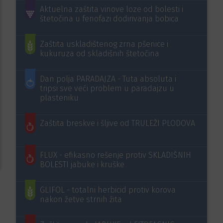
Aktuelna zaštita vinove loze od bolesti i
štetočina u fenofazi dodirivanja bobica
Zaštita uskladištenog zrna pšenice i
kukuruza od skladišnih štetočina
Dan polja PARADAJZA - Tuta absoluta i
tripsi sve veći problem u paradajzu u
plasteniku
Zaštita breskve i šljive od TRULEŽI PLODOVA
FLUX - efikasno rešenje protiv SKLADIŠNIH
BOLESTI jabuke i kruške
GLIFOL - totalni herbicid protiv korova
nakon žetve strnih žita