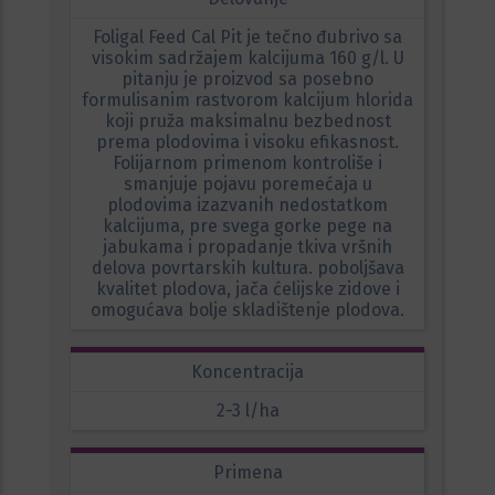
Foligal Feed Cal Pit je tečno đubrivo sa
visokim sadržajem kalcijuma 160 g/l. U
pitanju je proizvod sa posebno
formulisanim rastvorom kalcijum hlorida
koji pruža maksimalnu bezbednost
prema plodovima i visoku efikasnost.
Folijarnom primenom kontroliše i
smanjuje pojavu poremećaja u
plodovima izazvanih nedostatkom
kalcijuma, pre svega gorke pege na
jabukama i propadanje tkiva vršnih
delova povrtarskih kultura. poboljšava
kvalitet plodova, jača ćelijske zidove i
omogućava bolje skladištenje plodova.
Koncentracija
2-3 l/ha
Primena