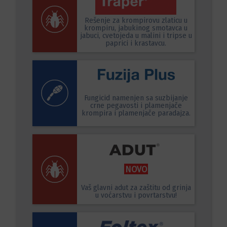
Rešenje za krompirovu zlaticu u
krompiru, jabukinog smotavca u
jabuci, cvetojeda u malini i tripse u
paprici i krastavcu.
Fungicid namenjen sa suzbijanje
crne pegavosti i plamenjače
krompira i plamenjače paradajza.
NOVO
Vaš glavni adut za zaštitu od grinja
u voćarstvu i povrtarstvu!