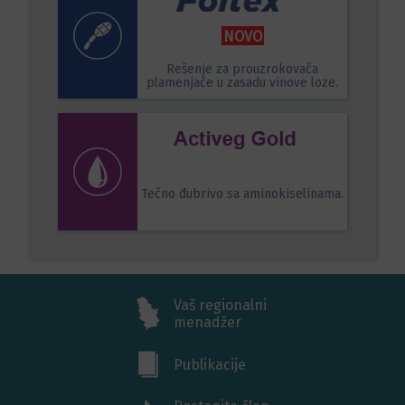
NOVO
Rešenje za prouzrokovača
plamenjače u zasadu vinove loze.
Tečno đubrivo sa aminokiselinama.
Vaš regionalni
menadžer
Publikacije