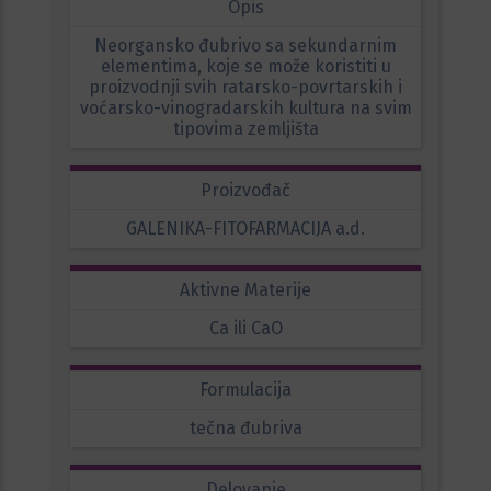
Opis
Neorgansko đubrivo sa sekundarnim
elementima, koje se može koristiti u
proizvodnji svih ratarsko-povrtarskih i
voćarsko-vinogradarskih kultura na svim
tipovima zemljišta
Proizvođač
GALENIKA-FITOFARMACIJA a.d.
Aktivne Materije
Ca ili CaO
Formulacija
tečna đubriva
Delovanje