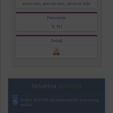
voćarstvo, povrtarstvo, ukrasno bilje
Pakovanje
1l, 10 l
Detalji
Aktuelna
primena
Zaštita KUPUSA od plamenjače i kupusnog
moljca