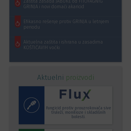
Zaštita zasada JABUKE od FITOFAGNIG
GRINJA i novi domaći akaricid
Efikasno rešenje protiv GRINJA u letnjem
periodu
Aktuelna zaštita i ishrana u zasadima
KOŠTIČAVIH voćki
Aktuelni
proizvodi
Fungicid protiv prouzrokovača sive
truleži, monilioze i skladišnih
bolesti.