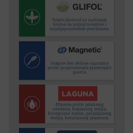
Totalni herbicid za suzbijanje
korova na poljoprivrednim i
nepoljoprivrednim površinama.
Snagom dve aktivne supstance
protiv prouzrokovača plamenjače
povrća.
Efikasna protiv jabukinog
smotavca, kupusovog moljca,
krompirove zlatice, paradajzovog
moljca, kukuruzovog plamenca.